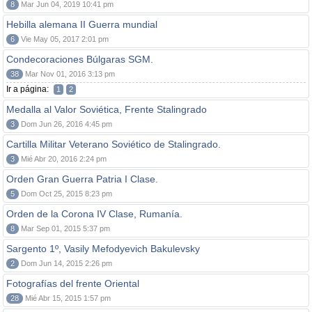
8
Mar Jun 04, 2019 10:41 pm
Hebilla alemana II Guerra mundial
6
Vie May 05, 2017 2:01 pm
Condecoraciones Búlgaras SGM.
38
Mar Nov 01, 2016 3:13 pm
Ir a página:
1
2
Medalla al Valor Soviética, Frente Stalingrado
3
Dom Jun 26, 2016 4:45 pm
Cartilla Militar Veterano Soviético de Stalingrado.
3
Mié Abr 20, 2016 2:24 pm
Orden Gran Guerra Patria I Clase.
5
Dom Oct 25, 2015 8:23 pm
Orden de la Corona IV Clase, Rumanía.
8
Mar Sep 01, 2015 5:37 pm
Sargento 1º, Vasily Mefodyevich Bakulevsky
2
Dom Jun 14, 2015 2:26 pm
Fotografías del frente Oriental
28
Mié Abr 15, 2015 1:57 pm