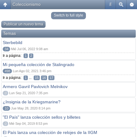
Coleccionismo
#
Switch to full style
Publicar un nuevo tema
Temas
Sterbebild
34
Mié Jul 06, 2022 9:08 am
Ir a página:
1
2
Mi pequeña colección de Stalingrado
498
Lun Ago 02, 2021 3:46 pm
Ir a página:
...
1
15
16
17
Armero Gavril Pavlovich Melnikov
0
Lun Sep 21, 2020 7:35 pm
¿Insignia de la Kriegsmarine?
10
Jue May 28, 2020 8:14 pm
"El País" lanza colección sellos y billetes
0
Mié Sep 04, 2019 8:53 pm
El País lanza una colección de relojes de la IIGM