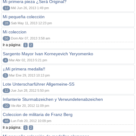
Mi primera pieza ¿Será Original?
12
Mié Jun 26, 2013 1:49 pm
Mi pequeña colección
28
Sab May 11, 2013 12:23 pm
Mi coleccion
56
Dom Abr 07, 2013 3:58 am
Ir a página:
1
2
Sargento Mayor Ivan Korneyevich Yeryomenko
4
Mar Abr 02, 2013 5:21 pm
¡¡Mi primera medalla!!
5
Mar Ene 29, 2013 10:13 pm
Lote Unterscharführer Allgemeine-SS
12
Jue Jun 28, 2012 5:50 pm
Infanterie Sturmabzeichen y Verwundetenabzeichen
20
Vie Abr 20, 2012 11:09 pm
Coleccion de militaria de Franz Berg
48
Lun Feb 20, 2012 10:09 pm
Ir a página:
1
2