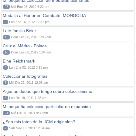
Mi pequeña colección de medallas alemanas
27
Mié Ene 25, 2012 6:22 pm
Medalla al Honor en Combate. MONGOLIA.
2
Lun Ene 16, 2012 12:37 pm
Lote familia Beier
13
Dom Ene 08, 2012 1:05 am
Cruz al Mérito - Polaca
10
Dom Ene 08, 2012 1:04 am
Eine Reichsmark
4
Lun Ene 02, 2012 3:15 pm
Coleccionar fotografías
7
Mié Dic 21, 2011 12:08 am
Algunas dudas que tengo sobre coleccionismo
8
Lun Dic 19, 2011 1:22 am
Mi pequeña colección particular en expansión.
21
Mié Dic 07, 2011 9:30 pm
¿Son mis fotos de la IIGM originales?
7
Sab Nov 19, 2011 12:04 am