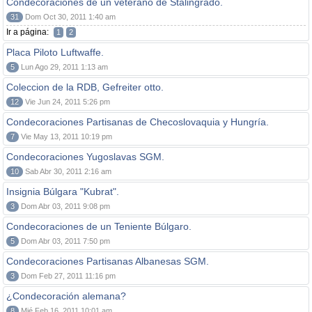
Condecoraciones de un veterano de Stalingrado.
31
Dom Oct 30, 2011 1:40 am
Ir a página:
1
2
Placa Piloto Luftwaffe.
5
Lun Ago 29, 2011 1:13 am
Coleccion de la RDB, Gefreiter otto.
12
Vie Jun 24, 2011 5:26 pm
Condecoraciones Partisanas de Checoslovaquia y Hungría.
7
Vie May 13, 2011 10:19 pm
Condecoraciones Yugoslavas SGM.
10
Sab Abr 30, 2011 2:16 am
Insignia Búlgara "Kubrat".
3
Dom Abr 03, 2011 9:08 pm
Condecoraciones de un Teniente Búlgaro.
5
Dom Abr 03, 2011 7:50 pm
Condecoraciones Partisanas Albanesas SGM.
3
Dom Feb 27, 2011 11:16 pm
¿Condecoración alemana?
8
Mié Feb 16, 2011 10:01 am