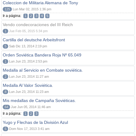
Coleccion de Militaria Alemana de Tony
125
Lun Mar 02, 2015 1:36 pm
Ir a página:
1
2
3
4
5
Vendo condecoraciones del III Reich
1
Jue Feb 05, 2015 5:34 pm
Cartilla del deutsche Arbeitsfront
5
Sab Dic 13, 2014 2:19 pm
Orden Soviética Bandera Roja Nº 65.049
1
Lun Jun 23, 2014 2:53 pm
Medalla al Servicio en Combate soviética.
2
Lun Jun 23, 2014 11:27 am
Medalla Al Valor Soviética.
8
Lun Jun 23, 2014 11:23 am
Mis medallas de Campaña Soviéticas.
64
Jue Jun 05, 2014 11:46 am
Ir a página:
1
2
3
Yugo y Flechas de la División Azul
5
Dom Nov 17, 2013 3:41 am