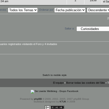
2
1858
2:04 am
el S
evios:
Ordenar por
2
Saltar a:
rios registrados visitando el Foro y 4 invitados
Switch to mobile style
El equipo
•
Borrar todas las cookies del Sitio
• T
Powered by
phpBB
© 2000, 2002, 2005, 2007 phpBB Group
ktukblack designed by
KTUK
© 2008