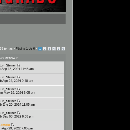
53 temas •
Página
1
de
6
•
1
2
3
4
5
6
IMO MENSAJE
Kurt_Steiner
ie Sep 13, 2024 11:48 am
Kurt_Steiner
ab Ago 24, 2024 9:48 am
Kurt_Steiner
om May 19, 2024 3:05 pm
Kurt_Steiner
ab Ene 20, 2024 11:05 am
Kurt_Steiner
ab Sep 03, 2022 9:05 pm
Lamole
un Ago 29, 2022 7:05 pm