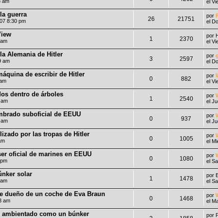
3 am
el V
la guerra
por
26
21751
007 8:30 pm
el D
View
por
1
2370
 am
el V
 la Alemania de Hitler
por
3
2597
9 am
el D
máquina de escribir de Hitler
por
0
882
 am
el V
os dentro de árboles
por
1
2540
5 am
el J
ombrado suboficial de EEUU
por
0
937
0 am
el J
lizado por las tropas de Hitler
por
0
1005
am
el M
ser oficial de marines en EEUU
por
0
1080
 pm
el S
nker solar
por
E
1
1478
 am
el S
ble dueño de un coche de Eva Braun
por
0
1468
3 am
el M
és ambientado como un búnker
por