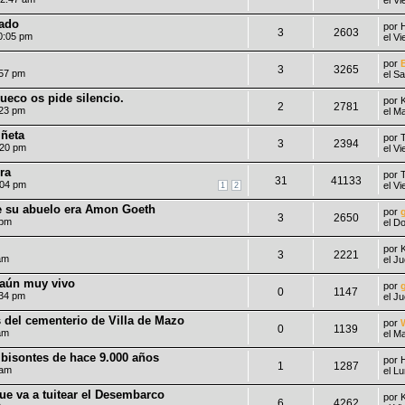
rado
por
3
2603
0:05 pm
el V
por
3
3265
:57 pm
el S
sueco os pide silencio.
por
2
2781
:23 pm
el M
iñeta
por
3
2394
:20 pm
el V
ra
por
31
41133
:04 pm
el V
1
2
e su abuelo era Amon Goeth
por
3
2650
 pm
el D
por
3
2221
am
el J
 aún muy vivo
por
0
1147
:34 pm
el J
 del cementerio de Villa de Mazo
por
0
1139
am
el M
r bisontes de hace 9.000 años
por
1
1287
 am
el L
que va a tuitear el Desembarco
por
6
4262