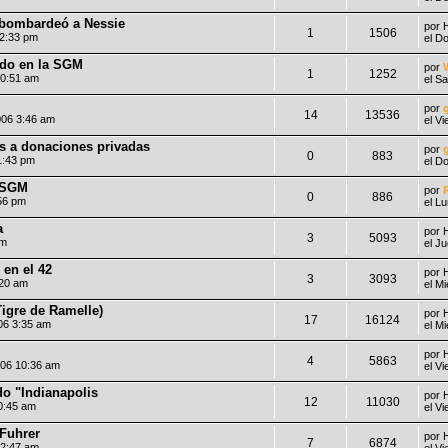
a bombardeó a Nessie
por
1
1506
12:33 pm
el D
ado en la SGM
por
1
1252
10:51 am
el S
por
14
13536
006 3:46 am
el V
as a donaciones privadas
por
0
883
1:43 pm
el D
a SGM
por
0
886
56 pm
el L
a
por
3
5093
pm
el J
 en el 42
por
3
3093
:20 am
el M
Tigre de Ramelle)
por
17
16124
06 3:35 am
el M
por
4
5863
006 10:36 am
el V
do "Indianapolis
por
12
11030
0:45 am
el V
Fuhrer
por
7
6874
 2:47 am
el V