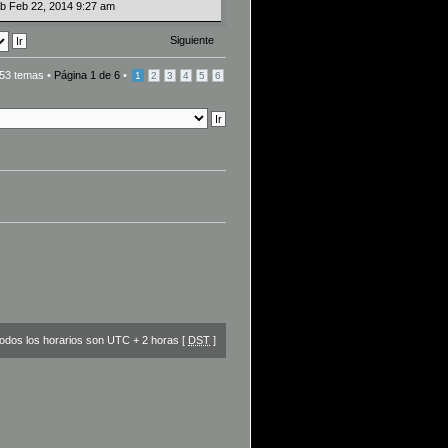
ab Feb 22, 2014 9:27 am
Siguiente
53 temas •
Página
1
de
6
•
1
2
3
4
5
6
odos los horarios son UTC + 2 horas [
DST
]