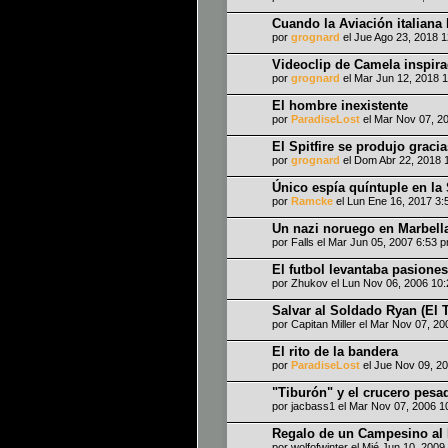
Cuando la Aviación italian
por
grognard
el Jue Ago 23, 2018 
Videoclip de Camela inspir
por
grognard
el Mar Jun 12, 2018 
El hombre inexistente
por
ParadiseLost
el Mar Nov 07, 2
El Spitfire se produjo graci
por
grognard
el Dom Abr 22, 2018 
Único espía quíntuple en l
por
Ramcke
el Lun Ene 16, 2017 3:
Un nazi noruego en Marbell
por
Falls
el Mar Jun 05, 2007 6:53 
El futbol levantaba pasiones
por
Zhukov
el Lun Nov 06, 2006 10
Salvar al Soldado Ryan (El 
por
Capitan Miller
el Mar Nov 07, 20
El rito de la bandera
por
ParadiseLost
el Jue Nov 09, 2
"Tiburón" y el crucero pesa
por
jacbass1
el Mar Nov 07, 2006 1
Regalo de un Campesino al 
por
wolfofwinter
el Mié Jun 10, 2009