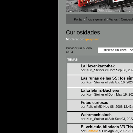
Portal
»
Índice general
‹
Varios
‹
Curiosi
Curiosidades
Moderador:
grognard
Publicar un nuevo
tema
TEMAS
La Hexenkartothek
por
Kurt_Steiner
el Dom Sep 08, 20
Las runas de las SS: los sí
por
Kurt_Steiner
el Sab Ago 10, 202
La Erlebnis-Bücherei
por
Kurt_Steiner
el Dom May 19, 20
Fotos curiosas
por
Falls
el Mié Nov 08, 2006 12:41
Wehrmachtsloch
por
Kurt_Steiner
el Sab Sep 03, 202
El vehículo blindado V3 "H
por
Lamole
el Lun Ago 29, 2022 7: