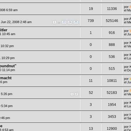
por
19
11336
2008 6:59 am
el M
por
A
739
525146
 Jun 22, 2008 2:48 am
...
el M
1
23
24
25
tler
por
1
916
1 10:45 am
el J
por
0
888
1 10:32 pm
el V
por
0
536
1 10:29 pm
el L
roundnut"
por
0
515
0 11:14 pm
el D
hrmacht
por
11
10811
16 pm
el J
por
52
52183
 5:26 pm
el V
1
2
por
3
1954
0 5:34 pm
el L
por
3
3453
0:46 pm
el S
ee
por
13
12900
8 4:53 am
el D