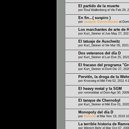
El partido de la muerte
por
Roul Wallenberg
el Vie Feb 29, 
En fin...( suspiro )
por
Joaquin Garcia Morato
el Dom
Los marchantes de arte de Hi
por
Kurt_Steiner
el Jue May 27, 202
El tatuaje de Auschwitz
por
Kurt_Steiner
el Vie Mar 05, 202
Dos veteranos del día D
por
Kurt_Steiner
el Lun Ene 25, 202
El fracaso del programa "G
por
Kurt_Steiner
el Dom Dic 27, 202
Pervitín, la droga de la We
por
Krossieg
el Mié Feb 02, 2011 4:
El heavy metal y la SGM
por
rommeldak
el Dom Ago 30, 2009
El tanque de Chernobyl
por
Kurt_Steiner
el Mié Ene 01, 202
Monopoly del día D
por
Ramcke
el Mar Nov 19, 2019 1
La terrible historia de Ramr
por
Winrich Behr
el Mar Oct 07, 200