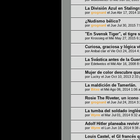
La División Azul en Staling
por
grognard
el Jue Abr 17, 2014 1
¿Nudismo bélico?
por
grognard
el Jue Jul 30, 2015 7
"En Svensk Tiger", el tigre 
por
Krossieg
el Mié May 27, 2015 6
Curiosa, graciosa y lógica v
por
Anibal clar
el Vie Oct 24, 2014 4
La Svástica antes de la Guer
por
Edelweiss
el Mié Abr 16, 2008 8
Mujer de color descubre qu
por
Lucky
el Jue Oct 10, 2013 2:33
La maldición de Tamerlán.
por
Bitxo
el Mié Ago 06, 2014 1:06 
Rosie The Riveter, un icono
por
grognard
el Jue Jul 24, 2014 3
La tumba del soldado inglés
por
Wyrm
el Mar Jul 01, 2014 9:32 
Adolf Hitler planeaba revivi
por
Wyrm
el Lun Jun 16, 2014 9:38
Louis Castel, el GI francés 