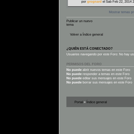
por
grognard
el Sab Feb 22, 2014 
Mostrar temas pr
Publicar un nuevo
tema
Volver a Índice general
¿QUIÉN ESTÁ CONECTADO?
Usuarios navegando por este Foro: No hay usua
PERMISOS DEL FORO
No puede
abrir nuevos temas en este Foro
No puede
responder a temas en este Foro
No puede
editar sus mensajes en este Foro
No puede
borrar sus mensajes en este Foro
Portal
»
Índice general