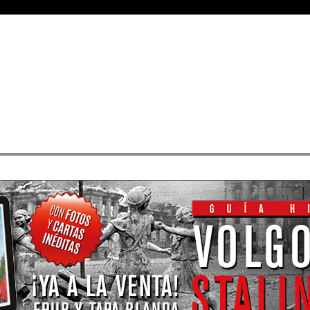
Medallas
• Rangos
• Buscar sus mensajes
• Registrarse
• Identificarse