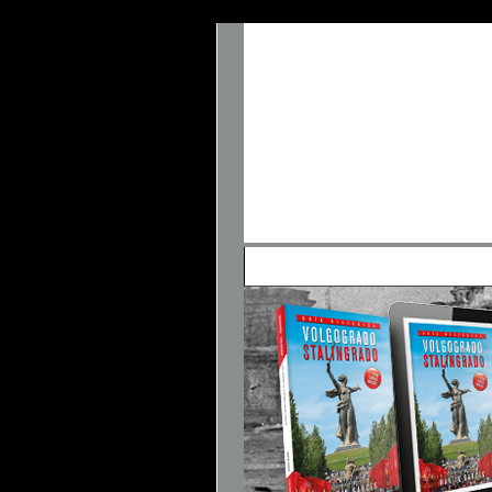
• Panel de Control
• FAQ
• Buscar
• 