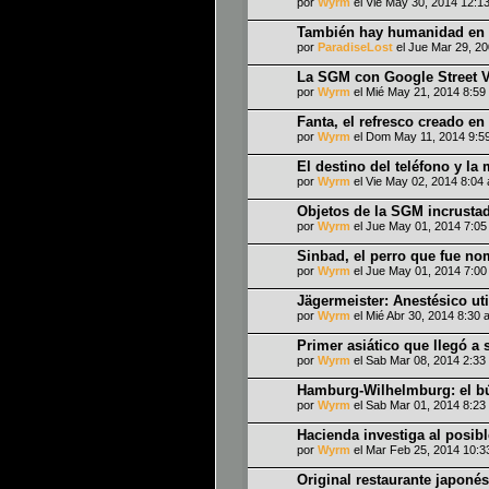
por
Wyrm
el Vie May 30, 2014 12:1
También hay humanidad en 
por
ParadiseLost
el Jue Mar 29, 2
La SGM con Google Street 
por
Wyrm
el Mié May 21, 2014 8:59
Fanta, el refresco creado en
por
Wyrm
el Dom May 11, 2014 9:5
El destino del teléfono y la 
por
Wyrm
el Vie May 02, 2014 8:04
Objetos de la SGM incrustad
por
Wyrm
el Jue May 01, 2014 7:0
Sinbad, el perro que fue n
por
Wyrm
el Jue May 01, 2014 7:0
Jägermeister: Anestésico uti
por
Wyrm
el Mié Abr 30, 2014 8:30 
Primer asiático que llegó a 
por
Wyrm
el Sab Mar 08, 2014 2:33
Hamburg-Wilhelmburg: el bú
por
Wyrm
el Sab Mar 01, 2014 8:23
Hacienda investiga al posi
por
Wyrm
el Mar Feb 25, 2014 10:3
Original restaurante japon