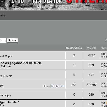
dades
2
RESPUESTAS
VISTAS
ÚLT
por
3
4837
24 8:22 pm
el V
mbolos paganos del III Reich
por
5
869
4 2:49 pm
el S
por
0
464
24 3:05 pm
el D
por
408
278797
 pm
...
el S
1
12
13
14
por
0
980
2 9:05 pm
el S
olger Danske"
por
0
460
05 pm
el L