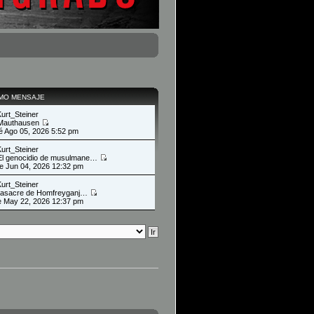
IMO MENSAJE
Kurt_Steiner
Mauthausen
ié Ago 05, 2026 5:52 pm
Kurt_Steiner
El genocidio de musulmane…
ue Jun 04, 2026 12:32 pm
Kurt_Steiner
asacre de Homfreyganj…
ie May 22, 2026 12:37 pm