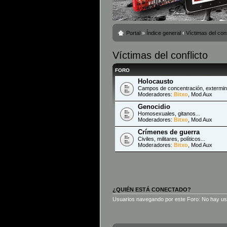
Portal
»
Índice general
‹
Víctimas del conf
Víctimas del conflicto
FORO
Holocausto
Campos de concentración, extermini
Moderadores:
Bitxo
,
Mod Aux
Genocidio
Homosexuales, gitanos...
Moderadores:
Bitxo
,
Mod Aux
Crímenes de guerra
Civiles, militares, políticos...
Moderadores:
Bitxo
,
Mod Aux
¿QUIÉN ESTÁ CONECTADO?
Usuarios navegando por este Foro: No hay usua