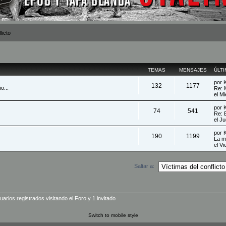
licto
TEMAS
MENSAJES
ÚLT
por
132
1177
o...
Re: 
el M
por
74
541
Re: 
el J
por
190
1199
La m
el V
Saltar a:
rios registrados visitando el Foro y 1 invitado
Switch to mobile style