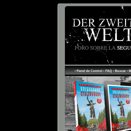
• Panel de Control
• FAQ
• Buscar
• 