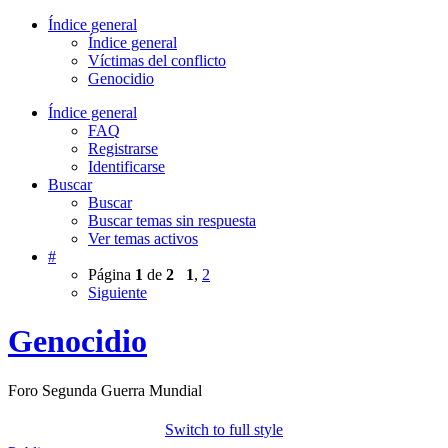
Índice general
Índice general
Víctimas del conflicto
Genocidio
Índice general
FAQ
Registrarse
Identificarse
Buscar
Buscar
Buscar temas sin respuesta
Ver temas activos
#
Página
1
de
2
1
,
2
Siguiente
Genocidio
Foro Segunda Guerra Mundial
Switch to full style