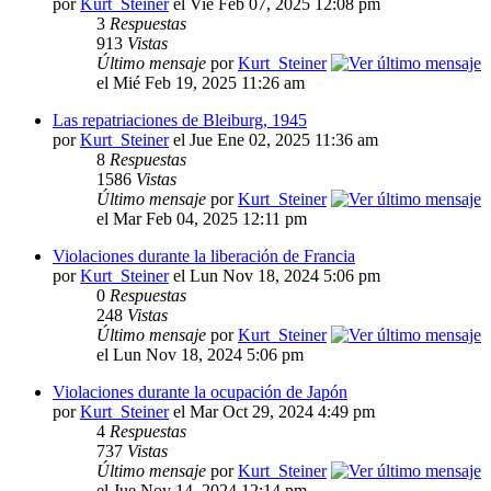
por
Kurt_Steiner
el Vie Feb 07, 2025 12:08 pm
3
Respuestas
913
Vistas
Último mensaje
por
Kurt_Steiner
el Mié Feb 19, 2025 11:26 am
Las repatriaciones de Bleiburg, 1945
por
Kurt_Steiner
el Jue Ene 02, 2025 11:36 am
8
Respuestas
1586
Vistas
Último mensaje
por
Kurt_Steiner
el Mar Feb 04, 2025 12:11 pm
Violaciones durante la liberación de Francia
por
Kurt_Steiner
el Lun Nov 18, 2024 5:06 pm
0
Respuestas
248
Vistas
Último mensaje
por
Kurt_Steiner
el Lun Nov 18, 2024 5:06 pm
Violaciones durante la ocupación de Japón
por
Kurt_Steiner
el Mar Oct 29, 2024 4:49 pm
4
Respuestas
737
Vistas
Último mensaje
por
Kurt_Steiner
el Jue Nov 14, 2024 12:14 pm