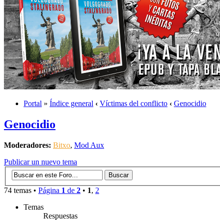
Portal
»
Índice general
‹
Víctimas del conflicto
‹
Genocidio
Genocidio
Moderadores:
Bitxo
,
Mod Aux
Publicar un nuevo tema
74 temas •
Página
1
de
2
•
1
,
2
Temas
Respuestas