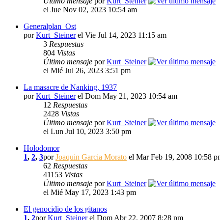
Último mensaje
por
Kurt_Steiner
el Jue Nov 02, 2023 10:54 am
Generalplan_Ost
por
Kurt_Steiner
el Vie Jul 14, 2023 11:15 am
3
Respuestas
804
Vistas
Último mensaje
por
Kurt_Steiner
el Mié Jul 26, 2023 3:51 pm
La masacre de Nanking, 1937
por
Kurt_Steiner
el Dom May 21, 2023 10:54 am
12
Respuestas
2428
Vistas
Último mensaje
por
Kurt_Steiner
el Lun Jul 10, 2023 3:50 pm
Holodomor
1
,
2
,
3
por
Joaquin Garcia Morato
el Mar Feb 19, 2008 10:58 p
62
Respuestas
41153
Vistas
Último mensaje
por
Kurt_Steiner
el Mié May 17, 2023 1:43 pm
El genocidio de los gitanos
1
,
2
por
Kurt_Steiner
el Dom Abr 22, 2007 8:28 pm