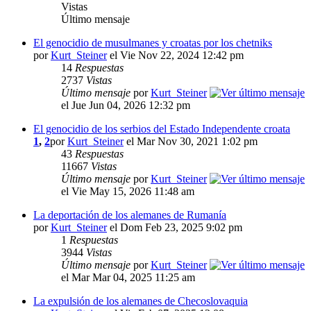
Vistas
Último mensaje
El genocidio de musulmanes y croatas por los chetniks
por
Kurt_Steiner
el Vie Nov 22, 2024 12:42 pm
14
Respuestas
2737
Vistas
Último mensaje
por
Kurt_Steiner
el Jue Jun 04, 2026 12:32 pm
El genocidio de los serbios del Estado Independente croata
1
,
2
por
Kurt_Steiner
el Mar Nov 30, 2021 1:02 pm
43
Respuestas
11667
Vistas
Último mensaje
por
Kurt_Steiner
el Vie May 15, 2026 11:48 am
La deportación de los alemanes de Rumanía
por
Kurt_Steiner
el Dom Feb 23, 2025 9:02 pm
1
Respuestas
3944
Vistas
Último mensaje
por
Kurt_Steiner
el Mar Mar 04, 2025 11:25 am
La expulsión de los alemanes de Checoslovaquia