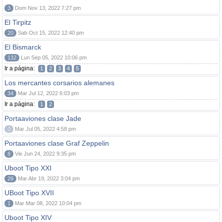
3
Dom Nov 13, 2022 7:27 pm
El Tirpitz
20
Sab Oct 15, 2022 12:40 pm
El Bismarck
132
Lun Sep 05, 2022 10:06 pm
Ir a página:
1
2
3
4
5
Los mercantes corsarios alemanes
34
Mar Jul 12, 2022 6:03 pm
Ir a página:
1
2
Portaaviones clase Jade
0
Mar Jul 05, 2022 4:58 pm
Portaaviones clase Graf Zeppelin
8
Vie Jun 24, 2022 9:35 pm
Uboot Tipo XXI
26
Mar Abr 19, 2022 3:04 pm
UBoot Tipo XVII
1
Mar Mar 08, 2022 10:04 pm
Uboot Tipo XIV