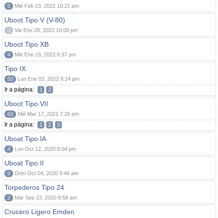
5
Mié Feb 23, 2022 10:21 pm
Uboot Tipo V (V-80)
0
Vie Ene 28, 2022 10:00 pm
Uboot Tipo XB
4
Mié Ene 19, 2022 6:37 pm
Tipo IX
50
Lun Ene 03, 2022 9:14 pm
Ir a página:
1
2
Uboot Tipo VII
60
Mié Mar 17, 2021 7:26 pm
Ir a página:
1
2
3
Uboat Tipo IA
4
Lun Oct 12, 2020 8:04 pm
Uboat Tipo II
9
Dom Oct 04, 2020 9:46 am
Torpederos Tipo 24
2
Mar Sep 22, 2020 8:58 am
Crucero Ligero Emden