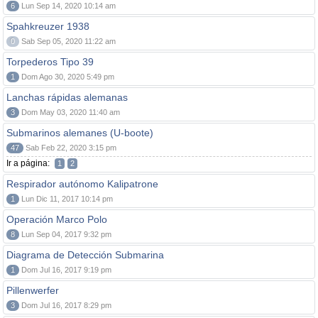
6
Lun Sep 14, 2020 10:14 am
Spahkreuzer 1938
0
Sab Sep 05, 2020 11:22 am
Torpederos Tipo 39
1
Dom Ago 30, 2020 5:49 pm
Lanchas rápidas alemanas
3
Dom May 03, 2020 11:40 am
Submarinos alemanes (U-boote)
47
Sab Feb 22, 2020 3:15 pm
Ir a página:
1
2
Respirador autónomo Kalipatrone
1
Lun Dic 11, 2017 10:14 pm
Operación Marco Polo
8
Lun Sep 04, 2017 9:32 pm
Diagrama de Detección Submarina
1
Dom Jul 16, 2017 9:19 pm
Pillenwerfer
3
Dom Jul 16, 2017 8:29 pm