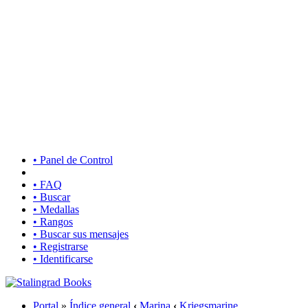
• Panel de Control
• FAQ
• Buscar
• Medallas
• Rangos
• Buscar sus mensajes
• Registrarse
• Identificarse
Portal
»
Índice general
‹
Marina
‹
Kriegsmarine