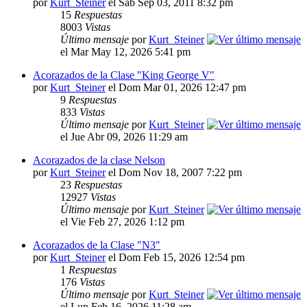
por
Kurt_Steiner
el Sab Sep 03, 2011 8:32 pm
15
Respuestas
8003
Vistas
Último mensaje
por
Kurt_Steiner
el Mar May 12, 2026 5:41 pm
Acorazados de la Clase "King George V"
por
Kurt_Steiner
el Dom Mar 01, 2026 12:47 pm
9
Respuestas
833
Vistas
Último mensaje
por
Kurt_Steiner
el Jue Abr 09, 2026 11:29 am
Acorazados de la clase Nelson
por
Kurt_Steiner
el Dom Nov 18, 2007 7:22 pm
23
Respuestas
12927
Vistas
Último mensaje
por
Kurt_Steiner
el Vie Feb 27, 2026 1:12 pm
Acorazados de la Clase "N3"
por
Kurt_Steiner
el Dom Feb 15, 2026 12:54 pm
1
Respuestas
176
Vistas
Último mensaje
por
Kurt_Steiner
el Lun Feb 16, 2026 11:28 am