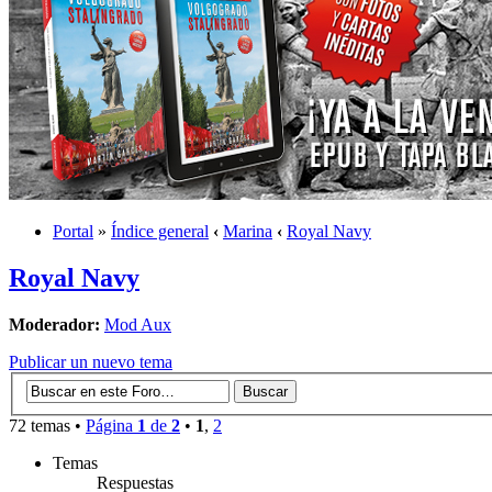
Portal
»
Índice general
‹
Marina
‹
Royal Navy
Royal Navy
Moderador:
Mod Aux
Publicar un nuevo tema
72 temas •
Página
1
de
2
•
1
,
2
Temas
Respuestas