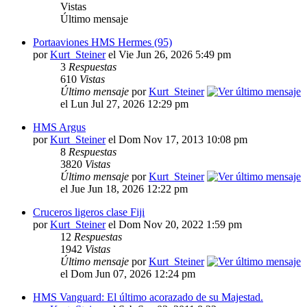
Vistas
Último mensaje
Portaaviones HMS Hermes (95)
por
Kurt_Steiner
el Vie Jun 26, 2026 5:49 pm
3
Respuestas
610
Vistas
Último mensaje
por
Kurt_Steiner
el Lun Jul 27, 2026 12:29 pm
HMS Argus
por
Kurt_Steiner
el Dom Nov 17, 2013 10:08 pm
8
Respuestas
3820
Vistas
Último mensaje
por
Kurt_Steiner
el Jue Jun 18, 2026 12:22 pm
Cruceros ligeros clase Fiji
por
Kurt_Steiner
el Dom Nov 20, 2022 1:59 pm
12
Respuestas
1942
Vistas
Último mensaje
por
Kurt_Steiner
el Dom Jun 07, 2026 12:24 pm
HMS Vanguard: El último acorazado de su Majestad.