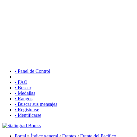
• Panel de Control
• FAQ
• Buscar
• Medallas
• Rangos
• Buscar sus mensajes
• Registrarse
• Identificarse
Portal
»
Índice general
‹
Frentes
‹
Frente del Pacífico