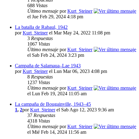
688
Vistas
Último mensaje
por
Kurt_Steiner
el Jue Feb 29, 2024 4:18 pm
La batalla de Rabaul, 1942
por
Kurt_Steiner
el Mar May 24, 2022 11:08 pm
3
Respuestas
1067
Vistas
Último mensaje
por
Kurt_Steiner
el Sab Feb 24, 2024 3:23 pm
Campaña de Salamaua–Lae 1943
por
Kurt_Steiner
el Lun Mar 06, 2023 4:08 pm
8
Respuestas
1237
Vistas
Último mensaje
por
Kurt_Steiner
el Lun Feb 19, 2024 11:05 am
La campaña de Bougainville, 1943–45
1
,
2
por
Kurt_Steiner
el Sab Ago 12, 2023 9:36 am
37
Respuestas
4318
Vistas
Último mensaje
por
Kurt_Steiner
el Mié Feb 14, 2024 11:56 am