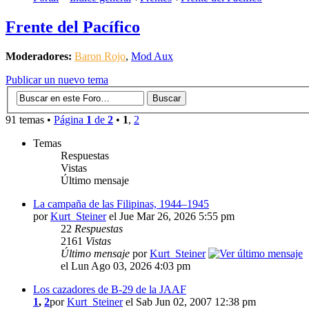
Frente del Pacífico
Moderadores:
Baron Rojo
,
Mod Aux
Publicar un nuevo tema
91 temas •
Página
1
de
2
•
1
,
2
Temas
Respuestas
Vistas
Último mensaje
La campaña de las Filipinas, 1944–1945
por
Kurt_Steiner
el Jue Mar 26, 2026 5:55 pm
22
Respuestas
2161
Vistas
Último mensaje
por
Kurt_Steiner
el Lun Ago 03, 2026 4:03 pm
Los cazadores de B-29 de la JAAF
1
,
2
por
Kurt_Steiner
el Sab Jun 02, 2007 12:38 pm