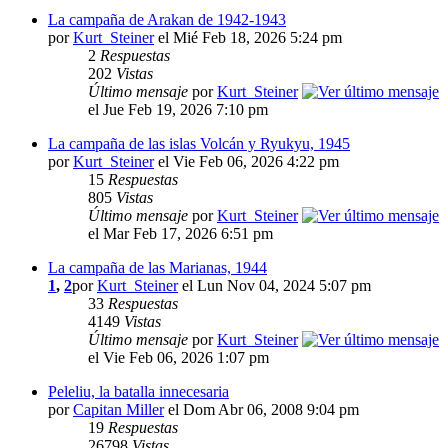
La campaña de Arakan de 1942-1943
por
Kurt_Steiner
el Mié Feb 18, 2026 5:24 pm
2
Respuestas
202
Vistas
Último mensaje
por
Kurt_Steiner
el Jue Feb 19, 2026 7:10 pm
La campaña de las islas Volcán y Ryukyu, 1945
por
Kurt_Steiner
el Vie Feb 06, 2026 4:22 pm
15
Respuestas
805
Vistas
Último mensaje
por
Kurt_Steiner
el Mar Feb 17, 2026 6:51 pm
La campaña de las Marianas, 1944
1
,
2
por
Kurt_Steiner
el Lun Nov 04, 2024 5:07 pm
33
Respuestas
4149
Vistas
Último mensaje
por
Kurt_Steiner
el Vie Feb 06, 2026 1:07 pm
Peleliu, la batalla innecesaria
por
Capitan Miller
el Dom Abr 06, 2008 9:04 pm
19
Respuestas
26798
Vistas