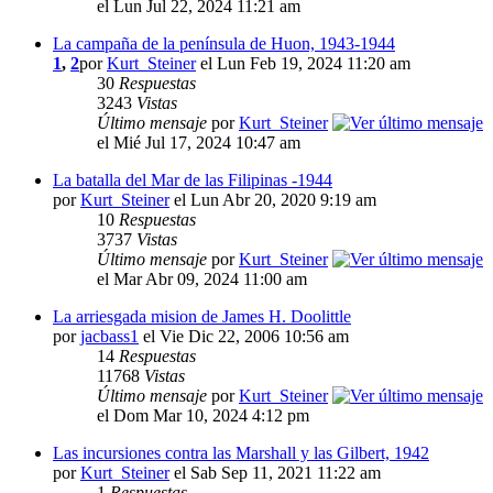
el Lun Jul 22, 2024 11:21 am
La campaña de la península de Huon, 1943-1944
1
,
2
por
Kurt_Steiner
el Lun Feb 19, 2024 11:20 am
30
Respuestas
3243
Vistas
Último mensaje
por
Kurt_Steiner
el Mié Jul 17, 2024 10:47 am
La batalla del Mar de las Filipinas -1944
por
Kurt_Steiner
el Lun Abr 20, 2020 9:19 am
10
Respuestas
3737
Vistas
Último mensaje
por
Kurt_Steiner
el Mar Abr 09, 2024 11:00 am
La arriesgada mision de James H. Doolittle
por
jacbass1
el Vie Dic 22, 2006 10:56 am
14
Respuestas
11768
Vistas
Último mensaje
por
Kurt_Steiner
el Dom Mar 10, 2024 4:12 pm
Las incursiones contra las Marshall y las Gilbert, 1942
por
Kurt_Steiner
el Sab Sep 11, 2021 11:22 am
1
Respuestas