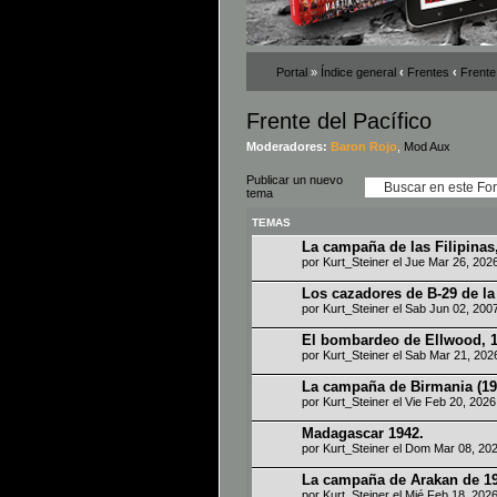
Portal
»
Índice general
‹
Frentes
‹
Frente
Frente del Pacífico
Moderadores:
Baron Rojo
,
Mod Aux
Publicar un nuevo
tema
TEMAS
La campaña de las Filipinas
por
Kurt_Steiner
el Jue Mar 26, 202
Los cazadores de B-29 de l
por
Kurt_Steiner
el Sab Jun 02, 200
El bombardeo de Ellwood, 
por
Kurt_Steiner
el Sab Mar 21, 202
La campaña de Birmania (19
por
Kurt_Steiner
el Vie Feb 20, 202
Madagascar 1942.
por
Kurt_Steiner
el Dom Mar 08, 20
La campaña de Arakan de 1
por
Kurt_Steiner
el Mié Feb 18, 202