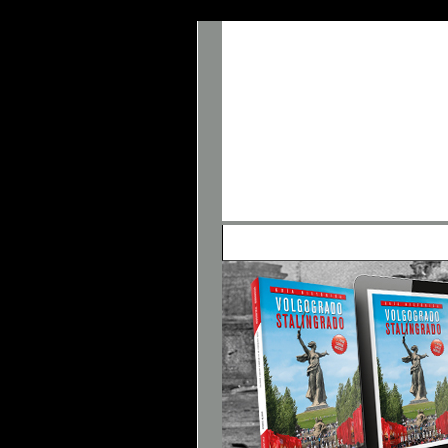
• Panel de Control
• FAQ
• Buscar
• 