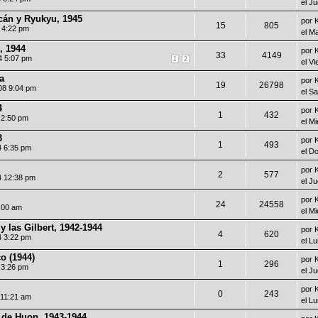
el J
cán y Ryukyu, 1945
por
15
805
6 4:22 pm
el M
, 1944
por
33
4149
4 5:07 pm
1
2
el V
ia
por
19
26798
08 9:04 pm
el S
4
por
1
432
 2:50 pm
el M
3
por
1
493
4 6:35 pm
el D
por
2
577
4 12:38 pm
el J
por
24
24558
1:00 am
el M
 las Gilbert, 1942-1944
por
4
620
4 3:22 pm
el L
o (1944)
por
1
296
 3:26 pm
el J
por
0
243
 11:21 am
el L
 de Huon, 1943-1944