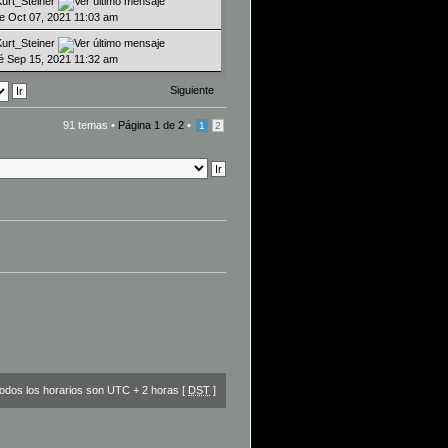
Kurt_Steiner
ue Oct 07, 2021 11:03 am
Kurt_Steiner
ié Sep 15, 2021 11:32 am
Siguiente
91 temas •
Página
1
de
2
•
1
2
odos los horarios son UTC + 2 horas [
DST
]