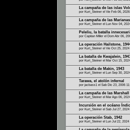
La campaña de las islas Vol
por
Kurt_Steiner
el Vie Feb 06, 202
La campaña de las Marianas
por
Kurt_Steiner
el Lun Nov 04, 202
Peleliu, la batalla innecesar
por
Capitan Miller
el Dom Abr 06, 20
La operación Hailstone, 194
por
Kurt_Steiner
el Vie Oct 25, 2024
La batalla de Kwajalein, 194
por
Kurt_Steiner
el Mar Oct 15, 202
La batalla de Makin, 1943
por
Kurt_Steiner
el Lun Sep 30, 202
Tarawa, el atolón infernal
por
jacbass1
el Sab Dic 23, 2006 1
La campaña de las Marshall y
por
Kurt_Steiner
el Mar Ago 06, 202
Incursión en el océano Índic
por
Kurt_Steiner
el Sab Jul 27, 2024
La operación Stab, 1942
por
Kurt_Steiner
el Lun Jul 22, 2024
La campaña de la península