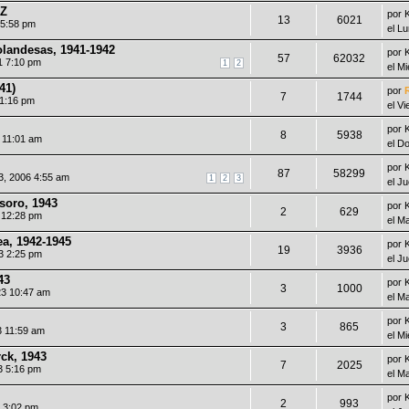
 Z
por
13
6021
 5:58 pm
el L
olandesas, 1941-1942
por
57
62032
1 7:10 pm
1
2
el M
41)
por
7
1744
 1:16 pm
el V
por
8
5938
7 11:01 am
el D
por
87
58299
3, 2006 4:55 am
1
2
3
el J
esoro, 1943
por
2
629
3 12:28 pm
el M
a, 1942-1945
por
19
3936
3 2:25 pm
el J
43
por
3
1000
23 10:47 am
el M
por
3
865
3 11:59 am
el M
rck, 1943
por
7
2025
3 5:16 pm
el M
por
2
993
2 3:02 pm