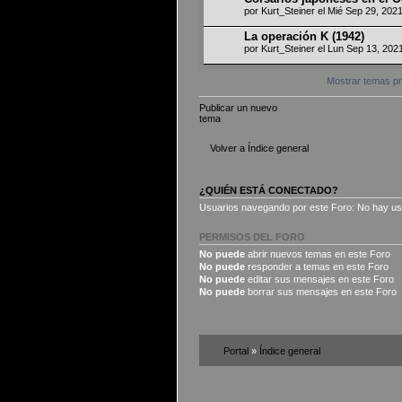
por
Kurt_Steiner
el Mié Sep 29, 202
La operación K (1942)
por
Kurt_Steiner
el Lun Sep 13, 202
Mostrar temas pr
Publicar un nuevo
tema
Volver a Índice general
¿QUIÉN ESTÁ CONECTADO?
Usuarios navegando por este Foro: No hay usua
PERMISOS DEL FORO
No puede
abrir nuevos temas en este Foro
No puede
responder a temas en este Foro
No puede
editar sus mensajes en este Foro
No puede
borrar sus mensajes en este Foro
Portal
»
Índice general