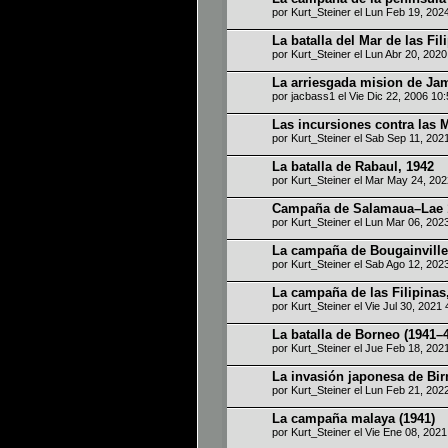
por
Kurt_Steiner
el Lun Feb 19, 202
La batalla del Mar de las Fil
por
Kurt_Steiner
el Lun Abr 20, 202
La arriesgada mision de Jam
por
jacbass1
el Vie Dic 22, 2006 10
Las incursiones contra las M
por
Kurt_Steiner
el Sab Sep 11, 202
La batalla de Rabaul, 1942
por
Kurt_Steiner
el Mar May 24, 202
Campaña de Salamaua–Lae 
por
Kurt_Steiner
el Lun Mar 06, 202
La campaña de Bougainville
por
Kurt_Steiner
el Sab Ago 12, 202
La campaña de las Filipinas
por
Kurt_Steiner
el Vie Jul 30, 2021
La batalla de Borneo (1941–
por
Kurt_Steiner
el Jue Feb 18, 202
La invasión japonesa de Bir
por
Kurt_Steiner
el Lun Feb 21, 202
La campaña malaya (1941)
por
Kurt_Steiner
el Vie Ene 08, 202