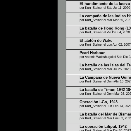
El hundimiento de la fuerza
por
Kurt_Steiner
el Sab Jul 11, 2020
La campaña de las Indias H
por
Kurt_Steiner
el Mar Mar 30, 202
La batalla de Hong Kong (19
por
Kurt_Steiner
el Vie Dic 04, 2020
El atolón de Wake
por
Kurt_Steiner
el Lun Abr 02, 200
Pearl Harbour
por
Antonio Weisshugel
el Sab Dic 2
La batalla de las Islas del T
por
Kurt_Steiner
el Mar Jul 25, 202
La Campaña de Nueva Guine
por
Kurt_Steiner
el Dom Abr 16, 202
La batalla de Timor, 1942-19
por
Kurt_Steiner
el Dom Mar 26, 20
Operación I-Go, 1943
por
Kurt_Steiner
el Lun Feb 13, 202
La batalla del Mar de Bisma
por
Kurt_Steiner
el Mar Ene 03, 202
La operación Liliput, 1942
por
Kurt_Steiner
el Mar Dic 20, 202