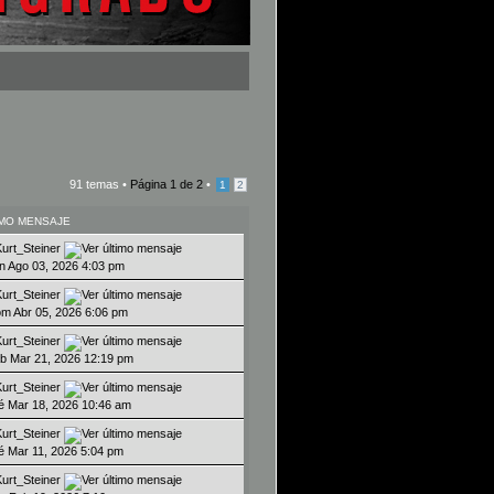
91 temas •
Página
1
de
2
•
1
2
IMO MENSAJE
Kurt_Steiner
un Ago 03, 2026 4:03 pm
Kurt_Steiner
om Abr 05, 2026 6:06 pm
Kurt_Steiner
ab Mar 21, 2026 12:19 pm
Kurt_Steiner
ié Mar 18, 2026 10:46 am
Kurt_Steiner
ié Mar 11, 2026 5:04 pm
Kurt_Steiner