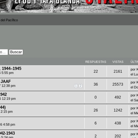
 del Pacífico
RESPUESTAS
VISTAS
ÚLT
, 1944–1945
por
22
2161
6 5:55 pm
el L
a JAAF
por
36
25573
7 12:38 pm
1
2
el D
1942
por
0
492
6 12:19 pm
el S
44)
por
26
1242
6 2:15 pm
el M
por
6
438
26 4:58 pm
el M
942-1943
por
2
202
6 5:24 pm