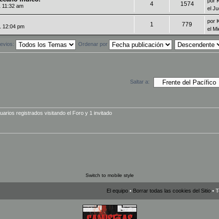
por
4
1574
1 11:32 am
el J
por
1
779
1 12:04 pm
el M
evios:
Ordenar por
Saltar a:
rios registrados visitando el Foro y 1 invitado
Switch to mobile style
El equipo
•
Borrar todas las cookies del Sitio
• T