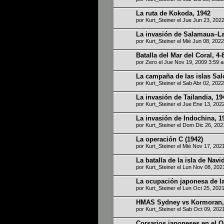
La ruta de Kokoda, 1942
por
Kurt_Steiner
el Jue Jun 23, 202
La invasión de Salamaua–La
por
Kurt_Steiner
el Mié Jun 08, 202
Batalla del Mar del Coral, 4
por
Zero
el Jue Nov 19, 2009 3:59 
La campaña de las islas Sa
por
Kurt_Steiner
el Sab Abr 02, 202
La invasión de Tailandia, 19
por
Kurt_Steiner
el Jue Ene 13, 202
La invasión de Indochina, 1
por
Kurt_Steiner
el Dom Dic 26, 202
La operación C (1942)
por
Kurt_Steiner
el Mié Nov 17, 202
La batalla de la isla de Navi
por
Kurt_Steiner
el Lun Nov 08, 202
La ocupación japonesa de l
por
Kurt_Steiner
el Lun Oct 25, 202
HMAS Sydney vs Kormoran,
por
Kurt_Steiner
el Sab Oct 09, 202
Corsarios japoneses en el O