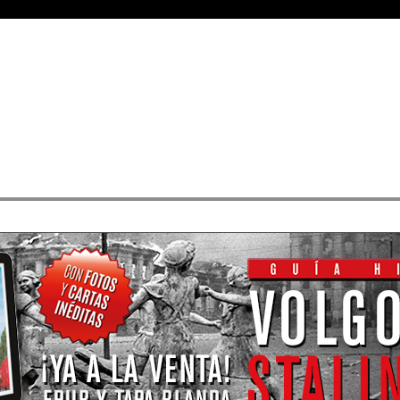
Medallas
• Rangos
• Buscar sus mensajes
• Registrarse
• Identificarse