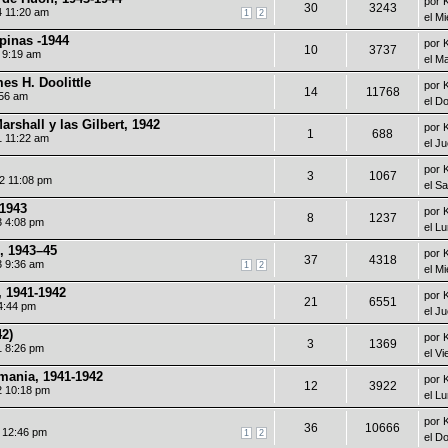
por
30
3243
4 11:20 am
1
2
el M
ipinas -1944
por
10
3737
0 9:19 am
el M
es H. Doolittle
por
14
11768
:56 am
el D
arshall y las Gilbert, 1942
por
1
688
1 11:22 am
el J
por
3
1067
2 11:08 pm
el S
1943
por
8
1237
3 4:08 pm
el L
, 1943–45
por
37
4318
3 9:36 am
1
2
el M
, 1941-1942
por
21
6551
 4:44 pm
el J
42)
por
3
1369
1 8:26 pm
el V
mania, 1941-1942
por
12
3922
2 10:18 pm
el L
por
36
10666
1 12:46 pm
1
2
el D