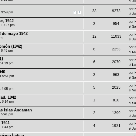
el J
por
38
9273
2 9:59 pm
1
2
el J
e, 1942
por
2
954
2 10:27 pm
el S
-8 de mayo 1942
por
12
11033
am
el J
lomón (1942)
por
6
2253
2 8:45 pm
el M
41
por
6
2070
2 4:19 pm
el L
940
por
2
963
1 5:51 pm
el S
por
5
2025
1 4:05 pm
el V
dad, 1942
por
1
810
1 8:14 pm
el S
as islas Andaman
por
2
1399
1 5:41 pm
el J
 1941
por
4
1921
1 7:43 pm
el J
céano Índico.