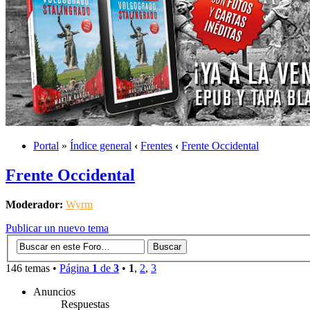
Portal
»
Índice general
‹
Frentes
‹
Frente Occidental
Frente Occidental
Moderador:
Wyrm
Publicar un nuevo tema
146 temas •
Página
1
de
3
•
1
,
2
,
3
Anuncios
Respuestas