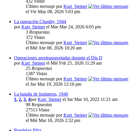
432
Vistas
Último mensaje
por
Kurt_Steiner
el Vie May 08, 2026 5:03 pm
La operación Chastity, 1944
por
Kurt_Steiner
el Mar Mar 24, 2026 6:05 pm
3
Respuestas
372
Vistas
Último mensaje
por
Kurt_Steiner
el Mié Abr 08, 2026 10:20 am
Operaciones aerotransportadas durante el Día D
por
Kurt_Steiner
el Mié Feb 25, 2026 11:29 am
25
Respuestas
1387
Vistas
Último mensaje
por
Kurt_Steiner
el Jue Mar 19, 2026 12:16 pm
La batalla de Inglaterra, 1940
1
,
2
,
3
,
4
por
Kurt_Steiner
el Jue Mar 10, 2022 11:21 am
98
Respuestas
27513
Vistas
Último mensaje
por
Kurt_Steiner
el Mié Mar 18, 2026 2:32 pm
Baedeker Blitz