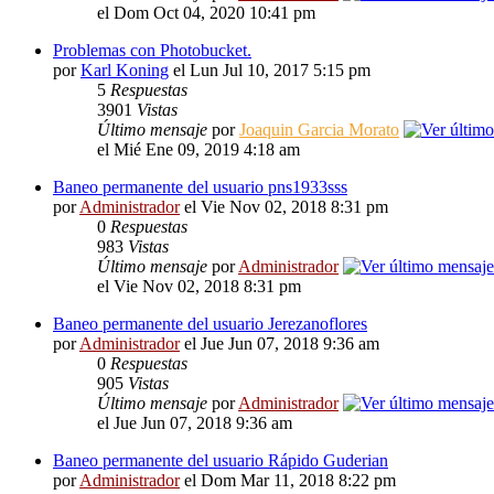
el Dom Oct 04, 2020 10:41 pm
Problemas con Photobucket.
por
Karl Koning
el Lun Jul 10, 2017 5:15 pm
5
Respuestas
3901
Vistas
Último mensaje
por
Joaquin Garcia Morato
el Mié Ene 09, 2019 4:18 am
Baneo permanente del usuario pns1933sss
por
Administrador
el Vie Nov 02, 2018 8:31 pm
0
Respuestas
983
Vistas
Último mensaje
por
Administrador
el Vie Nov 02, 2018 8:31 pm
Baneo permanente del usuario Jerezanoflores
por
Administrador
el Jue Jun 07, 2018 9:36 am
0
Respuestas
905
Vistas
Último mensaje
por
Administrador
el Jue Jun 07, 2018 9:36 am
Baneo permanente del usuario Rápido Guderian
por
Administrador
el Dom Mar 11, 2018 8:22 pm