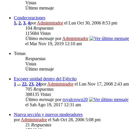
Vistas
Último mensaje
Condecoraciones
1
,
2
,
3
,
4
por
Administrador
el Lun Oct 30, 2006 8:53 pm
104
Respuestas
115684
Vistas
Último mensaje
por
Administrador
el Mar Nov 19, 2019 12:10 am
Temas
Respuestas
Vistas
Último mensaje
Escoger unidad dentro del Ejército
1
...
22
,
23
,
24
por
Administrador
el Lun Nov 17, 2008 2:43 am
705
Respuestas
388135
Vistas
Último mensaje
por
royalcrown20
el Sab Ago 19, 2017 12:31 am
Nueva sección y nuevos moderadores
por
Administrador
el Sab Oct 28, 2006 5:08 pm
21
Respuestas