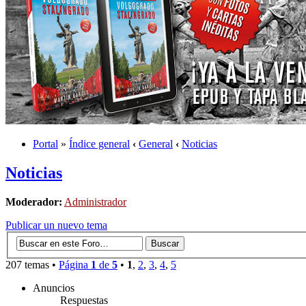
Portal
»
Índice general
‹
General
‹
Noticias
Noticias
Moderador:
Administrador
Publicar un nuevo tema
207 temas •
Página
1
de
5
•
1
,
2
,
3
,
4
,
5
Anuncios
Respuestas