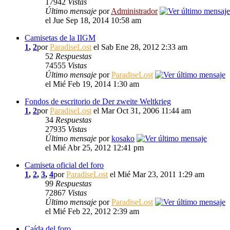
17942
Vistas
Último mensaje
por
Administrador
el Jue Sep 18, 2014 10:58 am
Camisetas de la IIGM
1
,
2
por
ParadiseLost
el Sab Ene 28, 2012 2:33 am
52
Respuestas
74555
Vistas
Último mensaje
por
ParadiseLost
el Mié Feb 19, 2014 1:30 am
Fondos de escritorio de Der zweite Weltkrieg
1
,
2
por
ParadiseLost
el Mar Oct 31, 2006 11:44 am
34
Respuestas
27935
Vistas
Último mensaje
por
kosako
el Mié Abr 25, 2012 12:41 pm
Camiseta oficial del foro
1
,
2
,
3
,
4
por
ParadiseLost
el Mié Mar 23, 2011 1:29 am
99
Respuestas
72867
Vistas
Último mensaje
por
ParadiseLost
el Mié Feb 22, 2012 2:39 am
Caída del foro