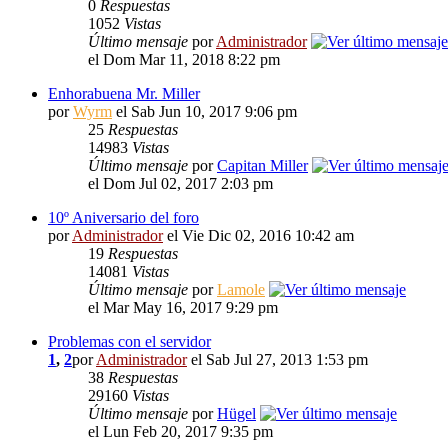
0
Respuestas
1052
Vistas
Último mensaje
por
Administrador
el Dom Mar 11, 2018 8:22 pm
Enhorabuena Mr. Miller
por
Wyrm
el Sab Jun 10, 2017 9:06 pm
25
Respuestas
14983
Vistas
Último mensaje
por
Capitan Miller
el Dom Jul 02, 2017 2:03 pm
10º Aniversario del foro
por
Administrador
el Vie Dic 02, 2016 10:42 am
19
Respuestas
14081
Vistas
Último mensaje
por
Lamole
el Mar May 16, 2017 9:29 pm
Problemas con el servidor
1
,
2
por
Administrador
el Sab Jul 27, 2013 1:53 pm
38
Respuestas
29160
Vistas
Último mensaje
por
Hügel
el Lun Feb 20, 2017 9:35 pm