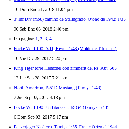
10
Dom Ene 21, 2018 11:04 pm
3ª Inf.Div (mot.) camino de Stalingrado. Otoño de 1942; 1/35
90
Sab Ene 06, 2018 2:40 pm
Ir a página:
1
,
2
,
3
,
4
Focke Wulf 190 D-11, Revell 1/48 (Molde de Trimaster).
10
Vie Dic 29, 2017 5:20 pm
King Tiger torre Henschel con zimmerit del Pz. Abt. 505.
13
Jue Sep 28, 2017 7:21 pm
North American, P-51D Mustang (Tamiya 1/48).
7
Jue Sep 07, 2017 3:18 pm
Focke Wulf 190 F-8 Blanco 1, I/SG4 (Tamiya 1/48).
6
Dom Sep 03, 2017 5:17 pm
Panzerjager Nashorn. Tamiya 1:35. Frente Oriental 1944