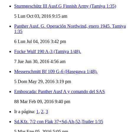
Sturmgeschütz III Ausf.G Finnish Army (Tamiya 1:35)
5
Lun Oct 03, 2016 9:15 am
Panther Ausf. G. Operación Nordwind, enero 1945. Tamiya
1:35
6
Lun Jul 04, 2016 3:42 pm
Focke Wulf 190 A-3 (Tamiya 1/48).
7
Jue Jun 30, 2016 4:56 am
Messerschmitt Bf 109 G-6 (Hasegawa 1/48).
5
Dom May 29, 2016 3:19 pm
Emboscada: Panther Ausf A y comando del SAS
88
Mar Feb 09, 2016 9:40 pm
Ir a página:
1
,
2
,
3
Sd.Kfz. 7/2 con Flak 37+Sd-Ah-52-Trailer 1/35
5
Mar Ene 05, 2016 5:05 pm