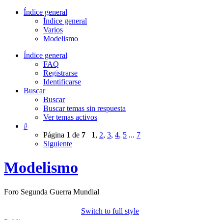
Índice general
Índice general
Varios
Modelismo
Índice general
FAQ
Registrarse
Identificarse
Buscar
Buscar
Buscar temas sin respuesta
Ver temas activos
#
Página
1
de
7
1
,
2
,
3
,
4
,
5
...
7
Siguiente
Modelismo
Foro Segunda Guerra Mundial
Switch to full style