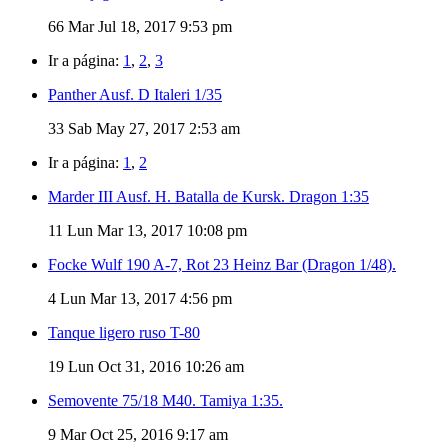
66
Mar Jul 18, 2017 9:53 pm
Ir a página:
1
,
2
,
3
Panther Ausf. D Italeri 1/35
33
Sab May 27, 2017 2:53 am
Ir a página:
1
,
2
Marder III Ausf. H. Batalla de Kursk. Dragon 1:35
11
Lun Mar 13, 2017 10:08 pm
Focke Wulf 190 A-7, Rot 23 Heinz Bar (Dragon 1/48).
4
Lun Mar 13, 2017 4:56 pm
Tanque ligero ruso T-80
19
Lun Oct 31, 2016 10:26 am
Semovente 75/18 M40. Tamiya 1:35.
9
Mar Oct 25, 2016 9:17 am