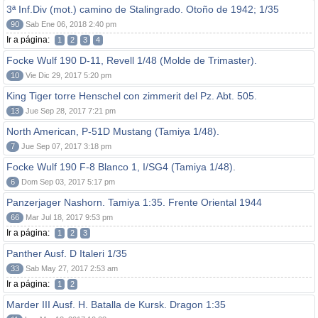
3ª Inf.Div (mot.) camino de Stalingrado. Otoño de 1942; 1/35
90
Sab Ene 06, 2018 2:40 pm
Ir a página:
1
2
3
4
Focke Wulf 190 D-11, Revell 1/48 (Molde de Trimaster).
10
Vie Dic 29, 2017 5:20 pm
King Tiger torre Henschel con zimmerit del Pz. Abt. 505.
13
Jue Sep 28, 2017 7:21 pm
North American, P-51D Mustang (Tamiya 1/48).
7
Jue Sep 07, 2017 3:18 pm
Focke Wulf 190 F-8 Blanco 1, I/SG4 (Tamiya 1/48).
6
Dom Sep 03, 2017 5:17 pm
Panzerjager Nashorn. Tamiya 1:35. Frente Oriental 1944
66
Mar Jul 18, 2017 9:53 pm
Ir a página:
1
2
3
Panther Ausf. D Italeri 1/35
33
Sab May 27, 2017 2:53 am
Ir a página:
1
2
Marder III Ausf. H. Batalla de Kursk. Dragon 1:35