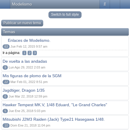
Modelismo
#
Switch to full style
Publicar un nuevo tema
Temas
Enlaces de Modelismo.
63
Jue Feb 12, 2015 9:57 am
Ir a página:
1
2
3
De vuelta a las andadas
9
Lun Ago 29, 2022 2:03 am
Mis figuras de plomo de la SGM
22
Mar Feb 01, 2022 8:51 pm
Jagdtiger, Dragon 1/35
6
Jue Mar 22, 2018 12:59 pm
Hawker Tempest MK.V, 1/48 Eduard, "Le Grand Charles"
5
Jue Ene 25, 2018 5:03 pm
Mitsubishi J2M3 Raiden (Jack) Type21 Hasegawa 1/48.
10
Dom Ene 21, 2018 11:04 pm