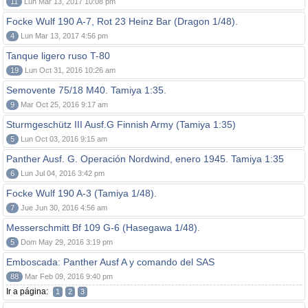
11
Lun Mar 13, 2017 10:08 pm
Focke Wulf 190 A-7, Rot 23 Heinz Bar (Dragon 1/48).
4
Lun Mar 13, 2017 4:56 pm
Tanque ligero ruso T-80
19
Lun Oct 31, 2016 10:26 am
Semovente 75/18 M40. Tamiya 1:35.
9
Mar Oct 25, 2016 9:17 am
Sturmgeschütz III Ausf.G Finnish Army (Tamiya 1:35)
5
Lun Oct 03, 2016 9:15 am
Panther Ausf. G. Operación Nordwind, enero 1945. Tamiya 1:35
6
Lun Jul 04, 2016 3:42 pm
Focke Wulf 190 A-3 (Tamiya 1/48).
7
Jue Jun 30, 2016 4:56 am
Messerschmitt Bf 109 G-6 (Hasegawa 1/48).
5
Dom May 29, 2016 3:19 pm
Emboscada: Panther Ausf A y comando del SAS
88
Mar Feb 09, 2016 9:40 pm
Ir a página:
1
2
3