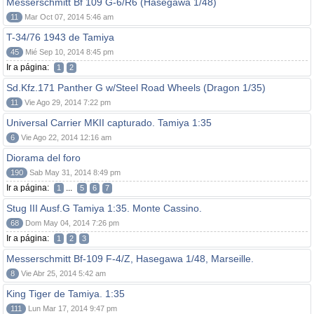
Messerschmitt Bf 109 G-6/R6 (Hasegawa 1/48)
11
Mar Oct 07, 2014 5:46 am
T-34/76 1943 de Tamiya
45
Mié Sep 10, 2014 8:45 pm
Ir a página:
1
2
Sd.Kfz.171 Panther G w/Steel Road Wheels (Dragon 1/35)
11
Vie Ago 29, 2014 7:22 pm
Universal Carrier MKII capturado. Tamiya 1:35
6
Vie Ago 22, 2014 12:16 am
Diorama del foro
190
Sab May 31, 2014 8:49 pm
Ir a página:
...
1
5
6
7
Stug III Ausf.G Tamiya 1:35. Monte Cassino.
68
Dom May 04, 2014 7:26 pm
Ir a página:
1
2
3
Messerschmitt Bf-109 F-4/Z, Hasegawa 1/48, Marseille.
8
Vie Abr 25, 2014 5:42 am
King Tiger de Tamiya. 1:35
111
Lun Mar 17, 2014 9:47 pm