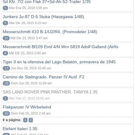
Sd.Kfz. 7/2 con Flak 37+Sd-Ah-52-Trailer 1/35
5
Mar Ene 05, 2016 5:05 pm
Junkers Ju-87 D-5 Stuka (Hasegawa 1/48).
5
Mar Dic 29, 2015 5:22 am
Messerschmitt 410 B-1/U2/R4, (Promodeler 1/48)
11
Mié Dic 23, 2015 3:47 am
Messerschmitt Bf109 Emil 4/N Wrn 5819 Adolf Galland (Airfix
8
Mié Dic 23, 2015 3:40 am
Tiger II en la ofensiva del Lago Balatón, primavera de 1945
13
Jue Nov 26, 2015 10:45 am
Camino de Stalingrado. Panzer IV Ausf. F2
29
Dom Jun 28, 2015 11:09 am
SAS LAND ROVER PINK PANTHER. TAMIYA 1:35
1
Mar Feb 17, 2015 10:01 am
Flakpanzer IV Wirbelwind
40
Dom Feb 15, 2015 2:44 am
Ir a página:
1
2
Elefant Italeri 1:35