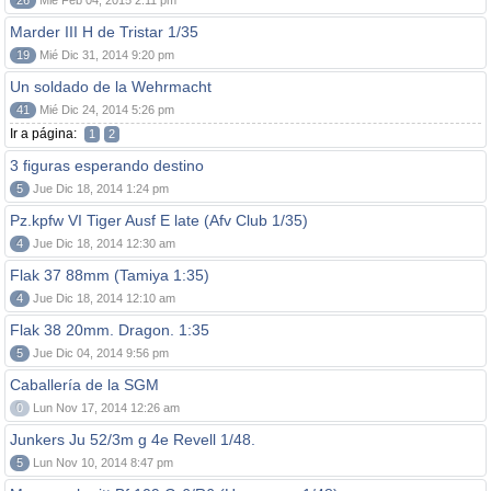
26
Mié Feb 04, 2015 2:11 pm
Marder III H de Tristar 1/35
19
Mié Dic 31, 2014 9:20 pm
Un soldado de la Wehrmacht
41
Mié Dic 24, 2014 5:26 pm
Ir a página:
1
2
3 figuras esperando destino
5
Jue Dic 18, 2014 1:24 pm
Pz.kpfw VI Tiger Ausf E late (Afv Club 1/35)
4
Jue Dic 18, 2014 12:30 am
Flak 37 88mm (Tamiya 1:35)
4
Jue Dic 18, 2014 12:10 am
Flak 38 20mm. Dragon. 1:35
5
Jue Dic 04, 2014 9:56 pm
Caballería de la SGM
0
Lun Nov 17, 2014 12:26 am
Junkers Ju 52/3m g 4e Revell 1/48.
5
Lun Nov 10, 2014 8:47 pm