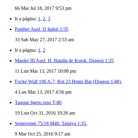
66
Mar Jul 18, 2017 9:53 pm
Ir a página:
1
,
2
,
3
Panther Ausf. D Italeri 1/35
33
Sab May 27, 2017 2:53 am
Ir a página:
1
,
2
Marder III Ausf. H. Batalla de Kursk. Dragon 1:35
11
Lun Mar 13, 2017 10:08 pm
Focke Wulf 190 A-7, Rot 23 Heinz Bar (Dragon 1/48).
4
Lun Mar 13, 2017 4:56 pm
Tanque ligero ruso T-80
19
Lun Oct 31, 2016 10:26 am
Semovente 75/18 M40. Tamiya 1:35.
9
Mar Oct 25, 2016 9:17 am