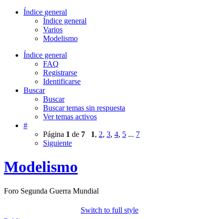
Índice general
Índice general
Varios
Modelismo
Índice general
FAQ
Registrarse
Identificarse
Buscar
Buscar
Buscar temas sin respuesta
Ver temas activos
#
Página
1
de
7
1
,
2
,
3
,
4
,
5
...
7
Siguiente
Modelismo
Foro Segunda Guerra Mundial
Switch to full style