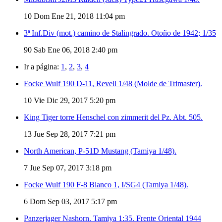
10
Dom Ene 21, 2018 11:04 pm
3ª Inf.Div (mot.) camino de Stalingrado. Otoño de 1942; 1/35
90
Sab Ene 06, 2018 2:40 pm
Ir a página:
1
,
2
,
3
,
4
Focke Wulf 190 D-11, Revell 1/48 (Molde de Trimaster).
10
Vie Dic 29, 2017 5:20 pm
King Tiger torre Henschel con zimmerit del Pz. Abt. 505.
13
Jue Sep 28, 2017 7:21 pm
North American, P-51D Mustang (Tamiya 1/48).
7
Jue Sep 07, 2017 3:18 pm
Focke Wulf 190 F-8 Blanco 1, I/SG4 (Tamiya 1/48).
6
Dom Sep 03, 2017 5:17 pm
Panzerjager Nashorn. Tamiya 1:35. Frente Oriental 1944