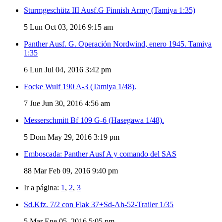
Sturmgeschütz III Ausf.G Finnish Army (Tamiya 1:35)
5
Lun Oct 03, 2016 9:15 am
Panther Ausf. G. Operación Nordwind, enero 1945. Tamiya
1:35
6
Lun Jul 04, 2016 3:42 pm
Focke Wulf 190 A-3 (Tamiya 1/48).
7
Jue Jun 30, 2016 4:56 am
Messerschmitt Bf 109 G-6 (Hasegawa 1/48).
5
Dom May 29, 2016 3:19 pm
Emboscada: Panther Ausf A y comando del SAS
88
Mar Feb 09, 2016 9:40 pm
Ir a página:
1
,
2
,
3
Sd.Kfz. 7/2 con Flak 37+Sd-Ah-52-Trailer 1/35
5
Mar Ene 05, 2016 5:05 pm