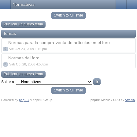
Normativas
Switch to full style
Publicar un nuevo tema
Temas
Normas para la compra-venta de artículos en el foro
0
Vie Oct 23, 2009 1:15 pm
Normas del foro
0
Sab Oct 28, 2006 4:53 pm
Publicar un nuevo tema
Saltar a:
Switch to full style
Powered by
phpBB
© phpBB Group.
phpBB Mobile / SEO by
Artodia
.