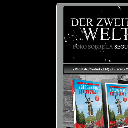
• Panel de Control
• FAQ
• Buscar
• 