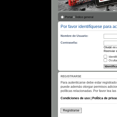
Portal
»
Índice general
Por favor identifíquese para a
Nombre de Usuario:
Contraseña:
Olvidé mi
Reenviar e
Identif
Oculta
REGISTRARSE
Para autenticarse debe estar registrado
puede además otorgar permisos adicional
políticas relacionadas. Por favor lea las
Condiciones de uso
|
Política de priva
Registrarse