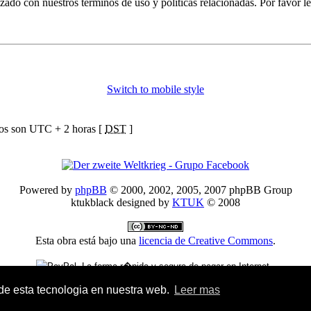
izado con nuestros términos de uso y políticas relacionadas. Por favor le
Switch to mobile style
ios son UTC + 2 horas [
DST
]
Powered by
phpBB
© 2000, 2002, 2005, 2007 phpBB Group
ktukblack designed by
KTUK
© 2008
Esta obra está bajo una
licencia de Creative Commons
.
Donativo Paypal - Colabora en el mantenimiento del foro
 de esta tecnologia en nuestra web.
Leer mas
Traducción al español por
Huan Manwë