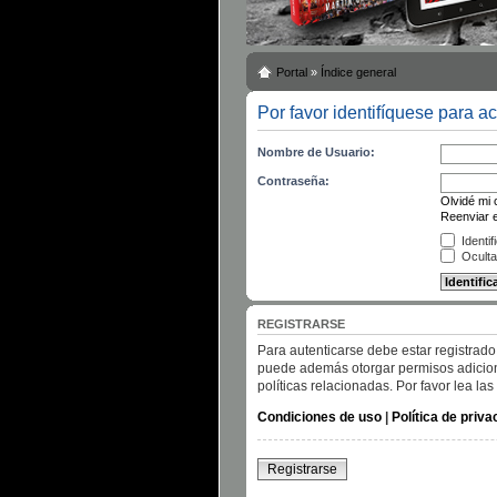
Portal
»
Índice general
Por favor identifíquese para a
Nombre de Usuario:
Contraseña:
Olvidé mi
Reenviar e
Identif
Oculta
REGISTRARSE
Para autenticarse debe estar registrado
puede además otorgar permisos adicional
políticas relacionadas. Por favor lea las
Condiciones de uso
|
Política de priva
Registrarse