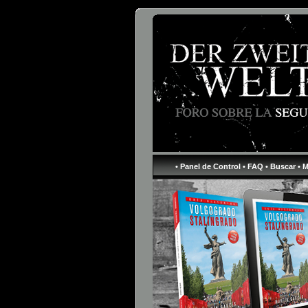
• Panel de Control
• FAQ
• Buscar
• 