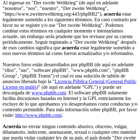
Al ingresar en "Der zweite Weltkrieg" (de aquí en adelante
"nosotros", "nos", "nuestro", "Der zweite Weltkrieg",
"https://www.zweiterweltkrieg.org:443/phpBB2"),
acuerda
estar
legalmente sometido a los siguientes términos. En caso contrario por
favor no se registre y/o use "Der zweite Weltkrieg". Podemos
cambiar estos términos en cualquier momento e intentaríamos
avisarle, sin embargo sería prudente que los revisase por su cuenta
periódicamente. Seguir registrado a "Der zweite Weltkrieg" después
de esos cambios significa que
acuerda
estar legalmente sometido a
esos nuevos términos tal como fueron actualizados y/o reformados.
Nuestros foros están desarrollados por phpBB (de aquí en adelante
"ellos", "sus", "software phpBB", "www.phpbb.com", "phpBB
Group", "phpBB Teams") el cual es una solución de tablón de
anuncios liberada bajo la "
Licencia Pública General (General Public
License en inglés)
" (de aquí en adelante "GPL") y puede ser
descargada de
www.phpbb.com
. El software phpBB solamente
facilita discusiones basadas en Internet y la GPL estrictamente los
excluye de lo que aprobamos y/o desaprobamos como conductas y/o
contenido permisible. Para más información sobre phpBB, por favor
visite:
http://www.phpbb.com/
.
Acuerda
no enviar ningun contenido abusivo, obsceno, vulgar,
difamatorio, indecente, amenazante, sexual o cualquier otro material
que pueda violar cualquier ley de su país, el país donde "Der zweite