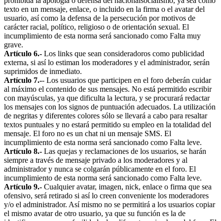
prohibida la apología o defensa del nacionalsocialismo, ya sea como
texto en un mensaje, enlace, o incluido en la firma o el avatar del
usuario, así como la defensa de la persecución por motivos de
carácter racial, político, religioso o de orientación sexual. El
incumplimiento de esta norma será sancionado como Falta muy
grave.
Artículo 6.-
Los links que sean consideradoros como publicidad
externa, si así lo estiman los moderadores y el administrador, serán
suprimidos de inmediato.
Artículo 7.-
- Los usuarios que participen en el foro deberán cuidar
al máximo el contenido de sus mensajes. No está permitido escribir
con mayúsculas, ya que dificulta la lectura, y se procurará redactar
los mensajes con los signos de puntuación adecuados. La utilización
de negritas y diferentes colores sólo se llevará a cabo para resaltar
textos puntuales y no estará permitido su empleo en la totalidad del
mensaje. El foro no es un chat ni un mensaje SMS. El
incumplimiento de esta norma será sancionado como Falta leve.
Artículo 8.-
Las quejas y reclamaciones de los usuarios, se harán
siempre a través de mensaje privado a los moderadores y al
administrador y nunca se colgarán públicamente en el foro. El
incumplimiento de esta norma será sancionado como Falta leve.
Artículo 9.-
Cualquier avatar, imagen, nick, enlace o firma que sea
ofensivo, será retirado si así lo creen conveniente los moderadores
y/o el administrador. Así mismo no se permitirá a los usuarios copiar
el mismo avatar de otro usuario, ya que su función es la de