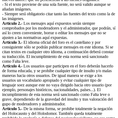
- Si el texto proviene de una sola fuente, no será valido aunque se
añadan imágenes.
- Siempre será obligatorio citar tanto las fuentes del texto como la de
las imágenes.
Artículo 2.-
Los mensajes aquí expuestos serán siempre
comprobados por los moderadores y el administrador, que podrán, sí
así lo creen conveniente, borrar o editar los mensajes que no se
ajusten a las normativas aquí expuestas.
Artículo 3.-
El idioma oficial del foro es el castellano y por
consiguiente sólo se podrán publicar mensajes en este idioma. Si se
citan textos en cualquier otro idioma, a continuación deberá constar
su traducción. El incumplimiento de esta norma será sancionado
como Falta leve.
Artículo 4.-
Los usuarios que participen en el foro deberán hacerlo
de forma educada, y se prohibe cualquier tipo de insulto y/o malas
maneras hacia otros usuarios. De igual manera se exige a los
usuarios un vocabulario apropiado y evitar cualquier tipo de
lenguaje soez aunque este no vaya dirigido hacia otro usuario (por
ejemplo, personajes históricos, nacionalidades, países...). El
incumplimiento de esta norma será sancionado como Falta leve o
grave, dependiendo de la gravedad del insulto y tras valoración del
gupo de moderadores y administrador.
Artículo 5.-
De la misma forma, se prohibe totalmente la negación
del Holocausto y del Holodomor. También queda totalmente