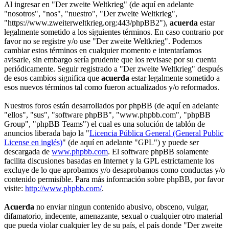
Al ingresar en "Der zweite Weltkrieg" (de aquí en adelante
"nosotros", "nos", "nuestro", "Der zweite Weltkrieg",
"https://www.zweiterweltkrieg.org:443/phpBB2"),
acuerda
estar
legalmente sometido a los siguientes términos. En caso contrario por
favor no se registre y/o use "Der zweite Weltkrieg". Podemos
cambiar estos términos en cualquier momento e intentaríamos
avisarle, sin embargo sería prudente que los revisase por su cuenta
periódicamente. Seguir registrado a "Der zweite Weltkrieg" después
de esos cambios significa que
acuerda
estar legalmente sometido a
esos nuevos términos tal como fueron actualizados y/o reformados.
Nuestros foros están desarrollados por phpBB (de aquí en adelante
"ellos", "sus", "software phpBB", "www.phpbb.com", "phpBB
Group", "phpBB Teams") el cual es una solución de tablón de
anuncios liberada bajo la "
Licencia Pública General (General Public
License en inglés)
" (de aquí en adelante "GPL") y puede ser
descargada de
www.phpbb.com
. El software phpBB solamente
facilita discusiones basadas en Internet y la GPL estrictamente los
excluye de lo que aprobamos y/o desaprobamos como conductas y/o
contenido permisible. Para más información sobre phpBB, por favor
visite:
http://www.phpbb.com/
.
Acuerda
no enviar ningun contenido abusivo, obsceno, vulgar,
difamatorio, indecente, amenazante, sexual o cualquier otro material
que pueda violar cualquier ley de su país, el país donde "Der zweite