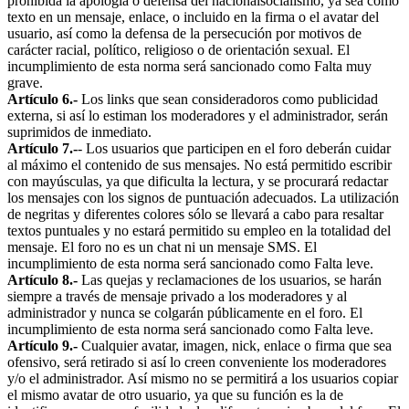
prohibida la apología o defensa del nacionalsocialismo, ya sea como
texto en un mensaje, enlace, o incluido en la firma o el avatar del
usuario, así como la defensa de la persecución por motivos de
carácter racial, político, religioso o de orientación sexual. El
incumplimiento de esta norma será sancionado como Falta muy
grave.
Artículo 6.-
Los links que sean consideradoros como publicidad
externa, si así lo estiman los moderadores y el administrador, serán
suprimidos de inmediato.
Artículo 7.-
- Los usuarios que participen en el foro deberán cuidar
al máximo el contenido de sus mensajes. No está permitido escribir
con mayúsculas, ya que dificulta la lectura, y se procurará redactar
los mensajes con los signos de puntuación adecuados. La utilización
de negritas y diferentes colores sólo se llevará a cabo para resaltar
textos puntuales y no estará permitido su empleo en la totalidad del
mensaje. El foro no es un chat ni un mensaje SMS. El
incumplimiento de esta norma será sancionado como Falta leve.
Artículo 8.-
Las quejas y reclamaciones de los usuarios, se harán
siempre a través de mensaje privado a los moderadores y al
administrador y nunca se colgarán públicamente en el foro. El
incumplimiento de esta norma será sancionado como Falta leve.
Artículo 9.-
Cualquier avatar, imagen, nick, enlace o firma que sea
ofensivo, será retirado si así lo creen conveniente los moderadores
y/o el administrador. Así mismo no se permitirá a los usuarios copiar
el mismo avatar de otro usuario, ya que su función es la de