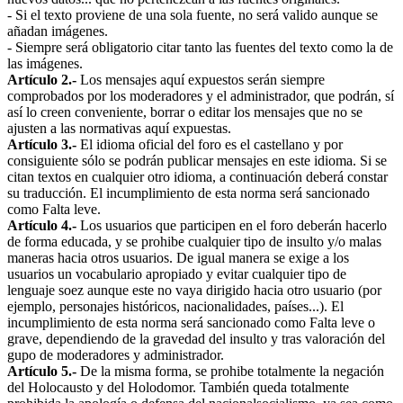
- Si el texto proviene de una sola fuente, no será valido aunque se
añadan imágenes.
- Siempre será obligatorio citar tanto las fuentes del texto como la de
las imágenes.
Artículo 2.-
Los mensajes aquí expuestos serán siempre
comprobados por los moderadores y el administrador, que podrán, sí
así lo creen conveniente, borrar o editar los mensajes que no se
ajusten a las normativas aquí expuestas.
Artículo 3.-
El idioma oficial del foro es el castellano y por
consiguiente sólo se podrán publicar mensajes en este idioma. Si se
citan textos en cualquier otro idioma, a continuación deberá constar
su traducción. El incumplimiento de esta norma será sancionado
como Falta leve.
Artículo 4.-
Los usuarios que participen en el foro deberán hacerlo
de forma educada, y se prohibe cualquier tipo de insulto y/o malas
maneras hacia otros usuarios. De igual manera se exige a los
usuarios un vocabulario apropiado y evitar cualquier tipo de
lenguaje soez aunque este no vaya dirigido hacia otro usuario (por
ejemplo, personajes históricos, nacionalidades, países...). El
incumplimiento de esta norma será sancionado como Falta leve o
grave, dependiendo de la gravedad del insulto y tras valoración del
gupo de moderadores y administrador.
Artículo 5.-
De la misma forma, se prohibe totalmente la negación
del Holocausto y del Holodomor. También queda totalmente