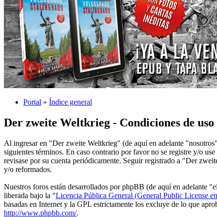
Portal
»
Índice general
Der zweite Weltkrieg - Condiciones de uso
Al ingresar en "Der zweite Weltkrieg" (de aquí en adelante "nosotro
siguientes términos. En caso contrario por favor no se registre y/o u
revisase por su cuenta periódicamente. Seguir registrado a "Der zwei
y/o reformados.
Nuestros foros están desarrollados por phpBB (de aquí en adelante
liberada bajo la "
Licencia Pública General (General Public License en
basadas en Internet y la GPL estrictamente los excluye de lo que ap
http://www.phpbb.com/
.