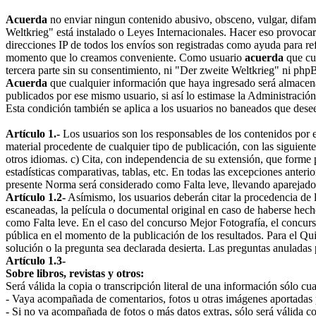
Acuerda
no enviar ningun contenido abusivo, obsceno, vulgar, difamat
Weltkrieg" está instalado o Leyes Internacionales. Hacer eso provoca
direcciones IP de todos los envíos son registradas como ayuda para re
momento que lo creamos conveniente. Como usuario
acuerda
que cu
tercera parte sin su consentimiento, ni "Der zweite Weltkrieg" ni ph
Acuerda
que cualquier información que haya ingresado será almacena
publicados por ese mismo usuario, si así lo estimase la Administració
Esta condición también se aplica a los usuarios no baneados que desee
Artículo 1.-
Los usuarios son los responsables de los contenidos por el
material procedente de cualquier tipo de publicación, con las siguient
otros idiomas. c) Cita, con independencia de su extensión, que forme p
estadísticas comparativas, tablas, etc. En todas las excepciones anteri
presente Norma será considerado como Falta leve, llevando aparejado 
Artículo 1.2-
Asímismo, los usuarios deberán citar la procedencia de la
escaneadas, la película o documental original en caso de haberse hech
como Falta leve. En el caso del concurso Mejor Fotografía, el concurs
pública en el momento de la publicación de los resultados. Para el Qu
solución o la pregunta sea declarada desierta. Las preguntas anuladas
Artículo 1.3-
Sobre libros, revistas y otros:
Será válida la copia o transcripción literal de una información sólo cu
- Vaya acompañada de comentarios, fotos u otras imágenes aportadas po
- Si no va acompañada de fotos o más datos extras, sólo será válida c