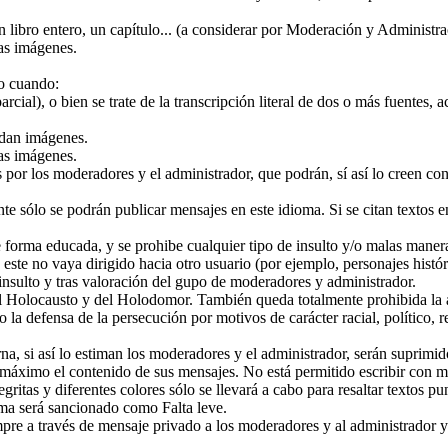
 libro entero, un capítulo... (a considerar por Moderación y Administra
las imágenes.
lo cuando:
rcial), o bien se trate de la transcripción literal de dos o más fuentes, 
adan imágenes.
las imágenes.
 los moderadores y el administrador, que podrán, sí así lo creen conve
ente sólo se podrán publicar mensajes en este idioma. Si se citan textos 
 forma educada, y se prohibe cualquier tipo de insulto y/o malas manera
este no vaya dirigido hacia otro usuario (por ejemplo, personajes histór
nsulto y tras valoración del gupo de moderadores y administrador.
l Holocausto y del Holodomor. También queda totalmente prohibida la a
mo la defensa de la persecución por motivos de carácter racial, político,
a, si así lo estiman los moderadores y el administrador, serán suprimid
 máximo el contenido de sus mensajes. No está permitido escribir con may
itas y diferentes colores sólo se llevará a cabo para resaltar textos pu
ma será sancionado como Falta leve.
mpre a través de mensaje privado a los moderadores y al administrador y