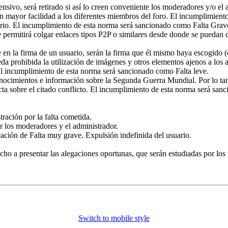
nsivo, será retirado si así lo creen conveniente los moderadores y/o el 
con mayor facilidad a los diferentes miembros del foro. El incumplimien
ario. El incumplimiento de esta norma será sancionado como Falta Grav
e permitirá colgar enlaces tipos P2P o similares desde donde se puedan d
en la firma de un usuario, serán la firma que él mismo haya escogido (e
a prohibida la utilización de imágenes y otros elementos ajenos a los 
 El incumplimiento de esta norma será sancionado como Falta leve.
nocimientos e información sobre la Segunda Guerra Mundial. Por lo tanto,
cta sobre el citado conflicto. El incumplimiento de esta norma será san
tración por la falta cometida.
or los moderadores y el administrador.
icación de Falta muy grave. Expulsión indefinida del usuario.
echo a presentar las alegaciones oportunas, que serán estudiadas por los
Switch to mobile style