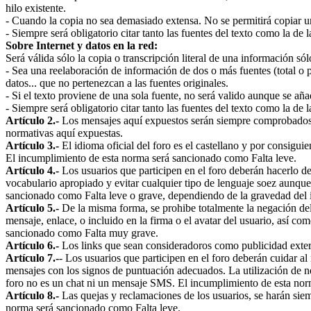
hilo existente.
- Cuando la copia no sea demasiado extensa. No se permitirá copiar un
- Siempre será obligatorio citar tanto las fuentes del texto como la de 
Sobre Internet y datos en la red:
Será válida sólo la copia o transcripción literal de una información só
- Sea una reelaboración de información de dos o más fuentes (total o pa
datos... que no pertenezcan a las fuentes originales.
- Si el texto proviene de una sola fuente, no será valido aunque se añ
- Siempre será obligatorio citar tanto las fuentes del texto como la de 
Artículo 2.-
Los mensajes aquí expuestos serán siempre comprobados por
normativas aquí expuestas.
Artículo 3.-
El idioma oficial del foro es el castellano y por consigui
El incumplimiento de esta norma será sancionado como Falta leve.
Artículo 4.-
Los usuarios que participen en el foro deberán hacerlo de
vocabulario apropiado y evitar cualquier tipo de lenguaje soez aunque 
sancionado como Falta leve o grave, dependiendo de la gravedad del i
Artículo 5.-
De la misma forma, se prohibe totalmente la negación de
mensaje, enlace, o incluido en la firma o el avatar del usuario, así co
sancionado como Falta muy grave.
Artículo 6.-
Los links que sean consideradoros como publicidad extern
Artículo 7.-
- Los usuarios que participen en el foro deberán cuidar al
mensajes con los signos de puntuación adecuados. La utilización de negr
foro no es un chat ni un mensaje SMS. El incumplimiento de esta nor
Artículo 8.-
Las quejas y reclamaciones de los usuarios, se harán sie
norma será sancionado como Falta leve.