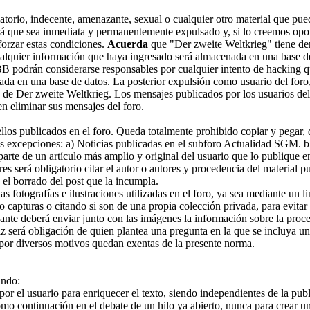
orio, indecente, amenazante, sexual o cualquier otro material que pued
rá que sea inmediata y permanentemente expulsado y, si lo creemos opor
forzar estas condiciones.
Acuerda
que "Der zweite Weltkrieg" tiene dere
alquier información que haya ingresado será almacenada en una base d
pBB podrán considerarse responsables por cualquier intento de hacking 
da en una base de datos. La posterior expulsión como usuario del foro,
n de Der zweite Weltkrieg. Los mensajes publicados por los usuarios del
n eliminar sus mensajes del foro.
los publicados en el foro. Queda totalmente prohibido copiar y pegar, de
es excepciones: a) Noticias publicadas en el subforo Actualidad SGM. b)
arte de un artículo más amplio y original del usuario que lo publique e
ores será obligatorio citar el autor o autores y procedencia del material
el borrado del post que la incumpla.
s fotografías e ilustraciones utilizadas en el foro, ya sea mediante un l
o capturas o citando si son de una propia colección privada, para evit
ante deberá enviar junto con las imágenes la información sobre la proc
iz será obligación de quien plantea una pregunta en la que se incluya un
 por diversos motivos quedan exentas de la presente norma.
ando:
r el usuario para enriquecer el texto, siendo independientes de la publ
omo continuación en el debate de un hilo ya abierto, nunca para crear u