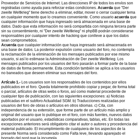
Proveedor de Servicios de Internet. Las direcciones IP de todos los envíos son
registradas como ayuda para reforzar estas condiciones.
Acuerda
que "Der
zweite Weltkrieg" tiene derecho a eliminar, editar, mover o cerrar cualquier tema
en cualquier momento que lo creamos conveniente. Como usuario
acuerda
que
cualquier información que haya ingresado será almacenada en una base de
datos. Dado que esta información no será compartida con ninguna tercera parte
sin su consentimiento, ni "Der zweite Weltkrieg" ni phpBB podrán considerarse
responsables por cualquier intento de hacking que conlleve a que los datos
sean comprometidos.
Acuerda
que cualquier información que haya ingresado será almacenada en
una base de datos. La posterior expulsión como usuario del foro, no contempla
la reclamación de la eliminación de los mensajes publicados por ese mismo
usuario, si así lo estimase la Administración de Der zweite Weltkrieg. Los
mensajes publicados por los usuarios del foro pasarán a formar parte de la base
de datos de forma permanente. Esta condición también se aplica a los usuarios
no baneados que deseen eliminar sus mensajes del foro.
Artículo 1.-
Los usuarios son los responsables de los contenidos por ellos
publicados en el foro. Queda totalmente prohibido copiar y pegar, de forma total
o parcial, artículos de otras webs o foros, así como material procedente de
cualquier tipo de publicación, con las siguientes excepciones: a) Noticias
publicadas en el subforo Actualidad SGM. b) Traducciones realizadas por
usuarios del foro de obras o artículos en otros idiomas. c) Cita, con
independencia de su extensión, que forme parte de un artículo más amplio y
original del usuario que lo publique en el foro, con más fuentes, nuevos datos
aportados por el usuario, estadísticas comparativas, tablas, etc. En todas las
excepciones anteriores será obligatorio citar el autor o autores y procedencia del
material publicado. El incumplimiento de cualquiera de los aspectos de la
presente Norma será considerado como Falta leve, llevando aparejado el
borrado del post que la incumpla.