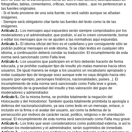
fotografías, tablas, comentarios, críticas, nuevos datos... que no pertenezcan a
las fuentes originales.
- Si el texto proviene de una sola fuente, no será valido aunque se añadan
imágenes.
- Siempre será obligatorio citar tanto las fuentes del texto como la de las
imágenes.
Artículo 2.-
Los mensajes aquí expuestos serán siempre comprobados por los
moderadores y el administrador, que podrán, sí así lo creen conveniente, borrar
o editar los mensajes que no se ajusten a las normativas aquí expuestas.
Artículo 3.-
El idioma oficial del foro es el castellano y por consiguiente sólo se
podrán publicar mensajes en este idioma. Si se citan textos en cualquier otro
idioma, a continuación deberá constar su traducción. El incumplimiento de esta
norma será sancionado como Falta leve.
Artículo 4.-
Los usuarios que participen en el foro deberán hacerlo de forma
educada, y se prohibe cualquier tipo de insulto y/o malas maneras hacia otros
usuarios. De igual manera se exige a los usuarios un vocabulario apropiado y
evitar cualquier tipo de lenguaje soez aunque este no vaya dirigido hacia otro
usuario (por ejemplo, personajes históricos, nacionalidades, países...). El
incumplimiento de esta norma será sancionado como Falta leve o grave,
dependiendo de la gravedad del insulto y tras valoración del gupo de
moderadores y administrador.
Artículo 5.-
De la misma forma, se prohibe totalmente la negación del
Holocausto y del Holodomor. También queda totalmente prohibida la apología o
defensa del nacionalsocialismo, ya sea como texto en un mensaje, enlace, o
incluido en la firma o el avatar del usuario, así como la defensa de la
persecución por motivos de carácter racial, político, religioso o de orientación
sexual. El incumplimiento de esta norma será sancionado como Falta muy grave.
Artículo 6.-
Los links que sean consideradoros como publicidad externa, si así lo
estiman los moderadores y el administrador, serán suprimidos de inmediato.