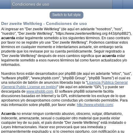
Condiciones de uso
Switch to full style
Der zweite Weltkrieg - Condiciones de uso
Al ingresar en "Der zweite Weltkrieg" (de aquí en adelante "nosotros", "nos",
"nuestro", "Der zweite Weltkrieg", "https://www.zweiterweltkrieg.org:443/phpBB2"),
acuerda
estar legalmente sometido a los siguientes términos. En caso contrario
por favor no se registre y/o use "Der zweite Weltkrieg". Podemos cambiar estos
términos en cualquier momento e intentaríamos avisarle, sin embargo sería
prudente que los revisase por su cuenta periódicamente. Seguir registrado a
"Der zweite Weltkrieg" después de esos cambios significa que
acuerda
estar
legalmente sometido a esos nuevos términos tal como fueron actualizados y/o
reformados.
Nuestros foros están desarrollados por phpBB (de aquí en adelante "ellos", "sus",
"software phpBB", "www.phpbb.com", "phpBB Group", "phpBB Teams") el cual es
una solución de tablón de anuncios liberada bajo la "
Licencia Pública General
(General Public License en inglés)
" (de aquí en adelante "GPL") y puede ser
descargada de
www.phpbb.com
. El software phpBB solamente facilita
discusiones basadas en Internet y la GPL estrictamente los excluye de lo que
aprobamos y/o desaprobamos como conductas y/o contenido permisible. Para
más información sobre phpBB, por favor visite:
http://www.phpbb.com/
.
Acuerda
no enviar ningun contenido abusivo, obsceno, vulgar, difamatorio,
indecente, amenazante, sexual o cualquier otro material que pueda violar
cualquier ley de su país, el país donde "Der zweite Weltkrieg" está instalado o
Leyes Internacionales. Hacer eso provocará que sea inmediata y
permanentemente expulsado y, si lo creemos oportuno, con notificación a su