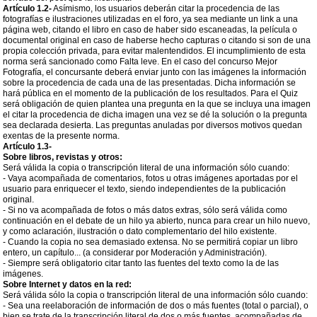
Artículo 1.2-
Asímismo, los usuarios deberán citar la procedencia de las
fotografías e ilustraciones utilizadas en el foro, ya sea mediante un link a una
página web, citando el libro en caso de haber sido escaneadas, la película o
documental original en caso de haberse hecho capturas o citando si son de una
propia colección privada, para evitar malentendidos. El incumplimiento de esta
norma será sancionado como Falta leve. En el caso del concurso Mejor
Fotografía, el concursante deberá enviar junto con las imágenes la información
sobre la procedencia de cada una de las presentadas. Dicha información se
hará pública en el momento de la publicación de los resultados. Para el Quiz
será obligación de quien plantea una pregunta en la que se incluya una imagen
el citar la procedencia de dicha imagen una vez se dé la solución o la pregunta
sea declarada desierta. Las preguntas anuladas por diversos motivos quedan
exentas de la presente norma.
Artículo 1.3-
Sobre libros, revistas y otros:
Será válida la copia o transcripción literal de una información sólo cuando:
- Vaya acompañada de comentarios, fotos u otras imágenes aportadas por el
usuario para enriquecer el texto, siendo independientes de la publicación
original.
- Si no va acompañada de fotos o más datos extras, sólo será válida como
continuación en el debate de un hilo ya abierto, nunca para crear un hilo nuevo,
y como aclaración, ilustración o dato complementario del hilo existente.
- Cuando la copia no sea demasiado extensa. No se permitirá copiar un libro
entero, un capítulo... (a considerar por Moderación y Administración).
- Siempre será obligatorio citar tanto las fuentes del texto como la de las
imágenes.
Sobre Internet y datos en la red:
Será válida sólo la copia o transcripción literal de una información sólo cuando:
- Sea una reelaboración de información de dos o más fuentes (total o parcial), o
bien se trate de la transcripción literal de dos o más fuentes, acompañadas de