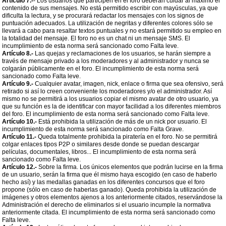
Artículo 7.-
- Los usuarios que participen en el foro deberán cuidar al máximo el
contenido de sus mensajes. No está permitido escribir con mayúsculas, ya que
dificulta la lectura, y se procurará redactar los mensajes con los signos de
puntuación adecuados. La utilización de negritas y diferentes colores sólo se
llevará a cabo para resaltar textos puntuales y no estará permitido su empleo en
la totalidad del mensaje. El foro no es un chat ni un mensaje SMS. El
incumplimiento de esta norma será sancionado como Falta leve.
Artículo 8.-
Las quejas y reclamaciones de los usuarios, se harán siempre a
través de mensaje privado a los moderadores y al administrador y nunca se
colgarán públicamente en el foro. El incumplimiento de esta norma será
sancionado como Falta leve.
Artículo 9.-
Cualquier avatar, imagen, nick, enlace o firma que sea ofensivo, será
retirado si así lo creen conveniente los moderadores y/o el administrador. Así
mismo no se permitirá a los usuarios copiar el mismo avatar de otro usuario, ya
que su función es la de identificar con mayor facilidad a los diferentes miembros
del foro. El incumplimiento de esta norma será sancionado como Falta leve.
Artículo 10.-
Está prohibida la utilización de más de un nick por usuario. El
incumplimiento de esta norma será sancionado como Falta Grave.
Artículo 11.-
Queda totalmente prohibida la piratería en el foro. No se permitirá
colgar enlaces tipos P2P o similares desde donde se puedan descargar
películas, documentales, libros... El incumplimiento de esta norma será
sancionado como Falta leve.
Artículo 12.-
Sobre la firma. Los únicos elementos que podrán lucirse en la firma
de un usuario, serán la firma que él mismo haya escogido (en caso de haberlo
hecho así) y las medallas ganadas en los diferentes concursos que el foro
propone (sólo en caso de haberlas ganado). Queda prohibida la utilización de
imágenes y otros elementos ajenos a los anteriormente citados, reservándose la
Administración el derecho de eliminarlos si el usuario incumple la normativa
anteriormente citada. El incumplimiento de esta norma será sancionado como
Falta leve.