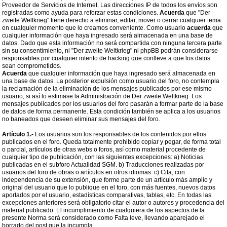
Proveedor de Servicios de Internet. Las direcciones IP de todos los envíos son
registradas como ayuda para reforzar estas condiciones.
Acuerda
que "Der
zweite Weltkrieg" tiene derecho a eliminar, editar, mover o cerrar cualquier tema
en cualquier momento que lo creamos conveniente. Como usuario
acuerda
que
cualquier información que haya ingresado será almacenada en una base de
datos. Dado que esta información no será compartida con ninguna tercera parte
sin su consentimiento, ni "Der zweite Weltkrieg" ni phpBB podrán considerarse
responsables por cualquier intento de hacking que conlleve a que los datos
sean comprometidos.
Acuerda
que cualquier información que haya ingresado será almacenada en
una base de datos. La posterior expulsión como usuario del foro, no contempla
la reclamación de la eliminación de los mensajes publicados por ese mismo
usuario, si así lo estimase la Administración de Der zweite Weltkrieg. Los
mensajes publicados por los usuarios del foro pasarán a formar parte de la base
de datos de forma permanente. Esta condición también se aplica a los usuarios
no baneados que deseen eliminar sus mensajes del foro.
Artículo 1.-
Los usuarios son los responsables de los contenidos por ellos
publicados en el foro. Queda totalmente prohibido copiar y pegar, de forma total
o parcial, artículos de otras webs o foros, así como material procedente de
cualquier tipo de publicación, con las siguientes excepciones: a) Noticias
publicadas en el subforo Actualidad SGM. b) Traducciones realizadas por
usuarios del foro de obras o artículos en otros idiomas. c) Cita, con
independencia de su extensión, que forme parte de un artículo más amplio y
original del usuario que lo publique en el foro, con más fuentes, nuevos datos
aportados por el usuario, estadísticas comparativas, tablas, etc. En todas las
excepciones anteriores será obligatorio citar el autor o autores y procedencia del
material publicado. El incumplimiento de cualquiera de los aspectos de la
presente Norma será considerado como Falta leve, llevando aparejado el
borrado del post que la incumpla.