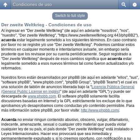
Condiciones de uso
Switch to full style
Der zweite Weltkrieg - Condiciones de uso
Al ingresar en "Der zweite Weltkrieg" (de aquí en adelante "nosotros", "nos",
"nuestro", "Der zweite Weltkrieg", "https://www.zweiterweltkrieg.org:443/phpBB2"),
acuerda
estar legalmente sometido a los siguientes términos. En caso contrario
por favor no se registre y/o use "Der zweite Weltkrieg". Podemos cambiar estos
términos en cualquier momento e intentaríamos avisarle, sin embargo sería
prudente que los revisase por su cuenta periódicamente. Seguir registrado a
"Der zweite Weltkrieg" después de esos cambios significa que
acuerda
estar
legalmente sometido a esos nuevos términos tal como fueron actualizados y/o
reformados.
Nuestros foros están desarrollados por phpBB (de aquí en adelante "ellos", "sus",
"software phpBB", "www.phpbb.com", "phpBB Group", "phpBB Teams") el cual es
una solución de tablón de anuncios liberada bajo la "
Licencia Pública General
(General Public License en inglés)
" (de aquí en adelante "GPL") y puede ser
descargada de
www.phpbb.com
. El software phpBB solamente facilita
discusiones basadas en Internet y la GPL estrictamente los excluye de lo que
aprobamos y/o desaprobamos como conductas y/o contenido permisible. Para
más información sobre phpBB, por favor visite:
http://www.phpbb.com/
.
Acuerda
no enviar ningun contenido abusivo, obsceno, vulgar, difamatorio,
indecente, amenazante, sexual o cualquier otro material que pueda violar
cualquier ley de su país, el país donde "Der zweite Weltkrieg" está instalado o
Leyes Internacionales. Hacer eso provocará que sea inmediata y
permanentemente expulsado y, si lo creemos oportuno, con notificación a su