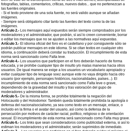
fotografías, tablas, comentarios, críticas, nuevos datos... que no pertenezcan a
las fuentes originales.
- Si el texto proviene de una sola fuente, no será valido aunque se añadan
imágenes.
- Siempre será obligatorio citar tanto las fuentes del texto como la de las
imágenes.
Artículo 2.-
Los mensajes aquí expuestos serán siempre comprobados por los
moderadores y el administrador, que podrán, sí así lo creen conveniente, borrar
o editar los mensajes que no se ajusten a las normativas aquí expuestas.
Artículo 3.-
El idioma oficial del foro es el castellano y por consiguiente sólo se
podrán publicar mensajes en este idioma. Si se citan textos en cualquier otro
idioma, a continuación deberá constar su traducción. El incumplimiento de esta
norma será sancionado como Falta leve.
Artículo 4.-
Los usuarios que participen en el foro deberán hacerlo de forma
educada, y se prohibe cualquier tipo de insulto y/o malas maneras hacia otros
usuarios. De igual manera se exige a los usuarios un vocabulario apropiado y
evitar cualquier tipo de lenguaje soez aunque este no vaya dirigido hacia otro
usuario (por ejemplo, personajes históricos, nacionalidades, países...). El
incumplimiento de esta norma será sancionado como Falta leve o grave,
dependiendo de la gravedad del insulto y tras valoración del gupo de
moderadores y administrador.
Artículo 5.-
De la misma forma, se prohibe totalmente la negación del
Holocausto y del Holodomor. También queda totalmente prohibida la apología o
defensa del nacionalsocialismo, ya sea como texto en un mensaje, enlace, o
incluido en la firma o el avatar del usuario, así como la defensa de la
persecución por motivos de carácter racial, político, religioso o de orientación
sexual. El incumplimiento de esta norma será sancionado como Falta muy grave.
Artículo 6.-
Los links que sean consideradoros como publicidad externa, si así lo
estiman los moderadores y el administrador, serán suprimidos de inmediato.