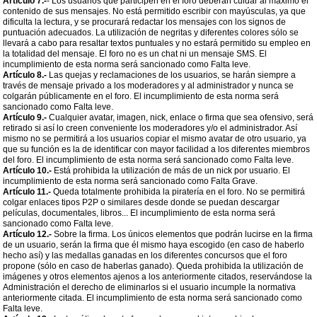
Artículo 7.-
- Los usuarios que participen en el foro deberán cuidar al máximo el
contenido de sus mensajes. No está permitido escribir con mayúsculas, ya que
dificulta la lectura, y se procurará redactar los mensajes con los signos de
puntuación adecuados. La utilización de negritas y diferentes colores sólo se
llevará a cabo para resaltar textos puntuales y no estará permitido su empleo en
la totalidad del mensaje. El foro no es un chat ni un mensaje SMS. El
incumplimiento de esta norma será sancionado como Falta leve.
Artículo 8.-
Las quejas y reclamaciones de los usuarios, se harán siempre a
través de mensaje privado a los moderadores y al administrador y nunca se
colgarán públicamente en el foro. El incumplimiento de esta norma será
sancionado como Falta leve.
Artículo 9.-
Cualquier avatar, imagen, nick, enlace o firma que sea ofensivo, será
retirado si así lo creen conveniente los moderadores y/o el administrador. Así
mismo no se permitirá a los usuarios copiar el mismo avatar de otro usuario, ya
que su función es la de identificar con mayor facilidad a los diferentes miembros
del foro. El incumplimiento de esta norma será sancionado como Falta leve.
Artículo 10.-
Está prohibida la utilización de más de un nick por usuario. El
incumplimiento de esta norma será sancionado como Falta Grave.
Artículo 11.-
Queda totalmente prohibida la piratería en el foro. No se permitirá
colgar enlaces tipos P2P o similares desde donde se puedan descargar
películas, documentales, libros... El incumplimiento de esta norma será
sancionado como Falta leve.
Artículo 12.-
Sobre la firma. Los únicos elementos que podrán lucirse en la firma
de un usuario, serán la firma que él mismo haya escogido (en caso de haberlo
hecho así) y las medallas ganadas en los diferentes concursos que el foro
propone (sólo en caso de haberlas ganado). Queda prohibida la utilización de
imágenes y otros elementos ajenos a los anteriormente citados, reservándose la
Administración el derecho de eliminarlos si el usuario incumple la normativa
anteriormente citada. El incumplimiento de esta norma será sancionado como
Falta leve.