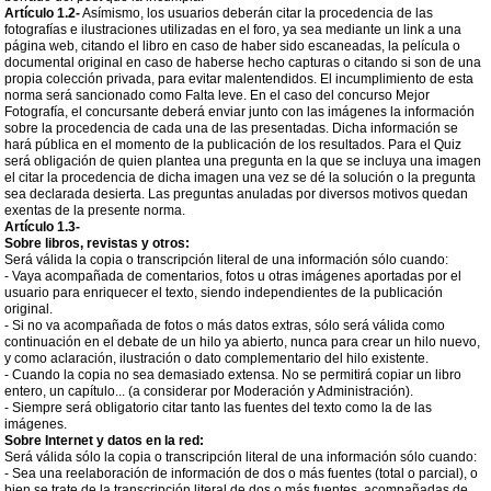
Artículo 1.2-
Asímismo, los usuarios deberán citar la procedencia de las
fotografías e ilustraciones utilizadas en el foro, ya sea mediante un link a una
página web, citando el libro en caso de haber sido escaneadas, la película o
documental original en caso de haberse hecho capturas o citando si son de una
propia colección privada, para evitar malentendidos. El incumplimiento de esta
norma será sancionado como Falta leve. En el caso del concurso Mejor
Fotografía, el concursante deberá enviar junto con las imágenes la información
sobre la procedencia de cada una de las presentadas. Dicha información se
hará pública en el momento de la publicación de los resultados. Para el Quiz
será obligación de quien plantea una pregunta en la que se incluya una imagen
el citar la procedencia de dicha imagen una vez se dé la solución o la pregunta
sea declarada desierta. Las preguntas anuladas por diversos motivos quedan
exentas de la presente norma.
Artículo 1.3-
Sobre libros, revistas y otros:
Será válida la copia o transcripción literal de una información sólo cuando:
- Vaya acompañada de comentarios, fotos u otras imágenes aportadas por el
usuario para enriquecer el texto, siendo independientes de la publicación
original.
- Si no va acompañada de fotos o más datos extras, sólo será válida como
continuación en el debate de un hilo ya abierto, nunca para crear un hilo nuevo,
y como aclaración, ilustración o dato complementario del hilo existente.
- Cuando la copia no sea demasiado extensa. No se permitirá copiar un libro
entero, un capítulo... (a considerar por Moderación y Administración).
- Siempre será obligatorio citar tanto las fuentes del texto como la de las
imágenes.
Sobre Internet y datos en la red:
Será válida sólo la copia o transcripción literal de una información sólo cuando:
- Sea una reelaboración de información de dos o más fuentes (total o parcial), o
bien se trate de la transcripción literal de dos o más fuentes, acompañadas de