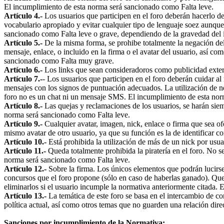
El incumplimiento de esta norma será sancionado como Falta leve.
Artículo 4.-
Los usuarios que participen en el foro deberán hacerlo de
vocabulario apropiado y evitar cualquier tipo de lenguaje soez aunque 
sancionado como Falta leve o grave, dependiendo de la gravedad del i
Artículo 5.-
De la misma forma, se prohibe totalmente la negación de
mensaje, enlace, o incluido en la firma o el avatar del usuario, así co
sancionado como Falta muy grave.
Artículo 6.-
Los links que sean consideradoros como publicidad extern
Artículo 7.-
- Los usuarios que participen en el foro deberán cuidar al
mensajes con los signos de puntuación adecuados. La utilización de negr
foro no es un chat ni un mensaje SMS. El incumplimiento de esta nor
Artículo 8.-
Las quejas y reclamaciones de los usuarios, se harán sie
norma será sancionado como Falta leve.
Artículo 9.-
Cualquier avatar, imagen, nick, enlace o firma que sea ofe
mismo avatar de otro usuario, ya que su función es la de identificar 
Artículo 10.-
Está prohibida la utilización de más de un nick por usu
Artículo 11.-
Queda totalmente prohibida la piratería en el foro. No s
norma será sancionado como Falta leve.
Artículo 12.-
Sobre la firma. Los únicos elementos que podrán lucirse 
concursos que el foro propone (sólo en caso de haberlas ganado). Qued
eliminarlos si el usuario incumple la normativa anteriormente citada.
Artículo 13.-
La temática de este foro se basa en el intercambio de co
política actual, así como otros temas que no guarden una relación dire
Sanciones por incumplimiento de la Normativa: