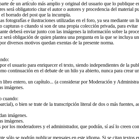
arte de un artículo más amplio y original del usuario que lo publique e
ores será obligatorio citar el autor o autores y procedencia del material
el borrado del post que la incumpla.
s fotografías e ilustraciones utilizadas en el foro, ya sea mediante un l
o capturas o citando si son de una propia colección privada, para evit
ante deberá enviar junto con las imágenes la información sobre la proc
iz será obligación de quien plantea una pregunta en la que se incluya un
 por diversos motivos quedan exentas de la presente norma.
ando:
r el usuario para enriquecer el texto, siendo independientes de la publ
omo continuación en el debate de un hilo ya abierto, nunca para crear u
 libro entero, un capítulo... (a considerar por Moderación y Administra
las imágenes.
lo cuando:
rcial), o bien se trate de la transcripción literal de dos o más fuentes, 
adan imágenes.
las imágenes.
 los moderadores y el administrador, que podrán, sí así lo creen conve
ente sólo se podrán publicar mensajes en este idioma. Si se citan textos 