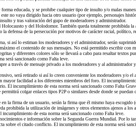
 forma educada, y se prohibe cualquier tipo de insulto y/o malas manera
este no vaya dirigido hacia otro usuario (por ejemplo, personajes histór
nsulto y tras valoración del gupo de moderadores y administrador.
l Holocausto y del Holodomor. También queda totalmente prohibida la a
mo la defensa de la persecución por motivos de carácter racial, político,
a, si así lo estiman los moderadores y el administrador, serán suprimid
 máximo el contenido de sus mensajes. No está permitido escribir con may
itas y diferentes colores sólo se llevará a cabo para resaltar textos pu
ma será sancionado como Falta leve.
mpre a través de mensaje privado a los moderadores y al administrador y
nsivo, será retirado si así lo creen conveniente los moderadores y/o el 
con mayor facilidad a los diferentes miembros del foro. El incumplimien
ario. El incumplimiento de esta norma será sancionado como Falta Grav
e permitirá colgar enlaces tipos P2P o similares desde donde se puedan d
en la firma de un usuario, serán la firma que él mismo haya escogido (e
a prohibida la utilización de imágenes y otros elementos ajenos a los 
 El incumplimiento de esta norma será sancionado como Falta leve.
nocimientos e información sobre la Segunda Guerra Mundial. Por lo tanto,
cta sobre el citado conflicto. El incumplimiento de esta norma será san