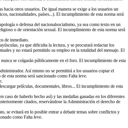
s hacia otros usuarios. De igual manera se exige a los usuarios un
icos, nacionalidades, países...). El incumplimiento de esta norma será
pología o defensa del nacionalsocialismo, ya sea como texto en un
 religioso o de orientación sexual. El incumplimiento de esta norma será
os de inmediato.
úsculas, ya que dificulta la lectura, y se procurará redactar los
ntuales y no estará permitido su empleo en la totalidad del mensaje. El
 nunca se colgarán públicamente en el foro. El incumplimiento de esta
administrador. Así mismo no se permitirá a los usuarios copiar el
to de esta norma será sancionado como Falta leve.
e.
escargar películas, documentales, libros... El incumplimiento de esta
n caso de haberlo hecho así) y las medallas ganadas en los diferentes
anteriormente citados, reservándose la Administración el derecho de
 se evitará en lo posible entrar a debatir temas sobre conflictos y
cionado como Falta leve.