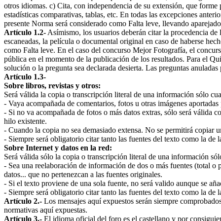
otros idiomas. c) Cita, con independencia de su extensión, que forme p
estadísticas comparativas, tablas, etc. En todas las excepciones anteri
presente Norma será considerado como Falta leve, llevando aparejado 
Artículo 1.2-
Asímismo, los usuarios deberán citar la procedencia de la
escaneadas, la película o documental original en caso de haberse hech
como Falta leve. En el caso del concurso Mejor Fotografía, el concurs
pública en el momento de la publicación de los resultados. Para el Qu
solución o la pregunta sea declarada desierta. Las preguntas anuladas
Artículo 1.3-
Sobre libros, revistas y otros:
Será válida la copia o transcripción literal de una información sólo cu
- Vaya acompañada de comentarios, fotos u otras imágenes aportadas po
- Si no va acompañada de fotos o más datos extras, sólo será válida c
hilo existente.
- Cuando la copia no sea demasiado extensa. No se permitirá copiar un
- Siempre será obligatorio citar tanto las fuentes del texto como la de 
Sobre Internet y datos en la red:
Será válida sólo la copia o transcripción literal de una información só
- Sea una reelaboración de información de dos o más fuentes (total o pa
datos... que no pertenezcan a las fuentes originales.
- Si el texto proviene de una sola fuente, no será valido aunque se añ
- Siempre será obligatorio citar tanto las fuentes del texto como la de 
Artículo 2.-
Los mensajes aquí expuestos serán siempre comprobados por
normativas aquí expuestas.
Artículo 3.-
El idioma oficial del foro es el castellano y por consigui