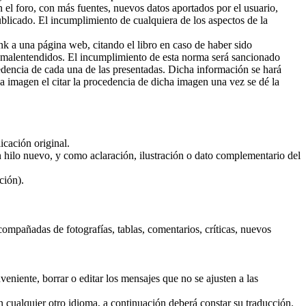
n el foro, con más fuentes, nuevos datos aportados por el usuario,
 publicado. El incumplimiento de cualquiera de los aspectos de la
ink a una página web, citando el libro en caso de haber sido
ar malentendidos. El incumplimiento de esta norma será sancionado
edencia de cada una de las presentadas. Dicha información se hará
a imagen el citar la procedencia de dicha imagen una vez se dé la
icación original.
n hilo nuevo, y como aclaración, ilustración o dato complementario del
ción).
acompañadas de fotografías, tablas, comentarios, críticas, nuevos
niente, borrar o editar los mensajes que no se ajusten a las
en cualquier otro idioma, a continuación deberá constar su traducción.