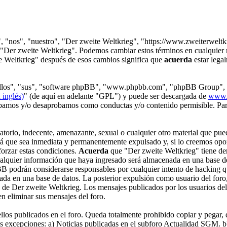
s", "nos", "nuestro", "Der zweite Weltkrieg", "https://www.zweiterwel
se "Der zweite Weltkrieg". Podemos cambiar estos términos en cualquier
te Weltkrieg" después de esos cambios significa que
acuerda
estar lega
 "ellos", "sus", "software phpBB", "www.phpbb.com", "phpBB Group", 
 inglés)
" (de aquí en adelante "GPL") y puede ser descargada de
www.
robamos y/o desaprobamos como conductas y/o contenido permisible. Par
orio, indecente, amenazante, sexual o cualquier otro material que pued
rá que sea inmediata y permanentemente expulsado y, si lo creemos opor
forzar estas condiciones.
Acuerda
que "Der zweite Weltkrieg" tiene dere
alquier información que haya ingresado será almacenada en una base d
pBB podrán considerarse responsables por cualquier intento de hacking 
da en una base de datos. La posterior expulsión como usuario del foro,
n de Der zweite Weltkrieg. Los mensajes publicados por los usuarios del
n eliminar sus mensajes del foro.
los publicados en el foro. Queda totalmente prohibido copiar y pegar, de
es excepciones: a) Noticias publicadas en el subforo Actualidad SGM. b)