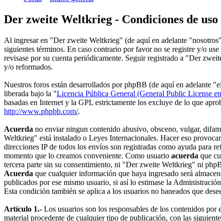
Der zweite Weltkrieg - Condiciones de uso
Al ingresar en "Der zweite Weltkrieg" (de aquí en adelante "nosotro
siguientes términos. En caso contrario por favor no se registre y/o u
revisase por su cuenta periódicamente. Seguir registrado a "Der zwei
y/o reformados.
Nuestros foros están desarrollados por phpBB (de aquí en adelante
liberada bajo la "
Licencia Pública General (General Public License en
basadas en Internet y la GPL estrictamente los excluye de lo que ap
http://www.phpbb.com/
.
Acuerda
no enviar ningun contenido abusivo, obsceno, vulgar, difamat
Weltkrieg" está instalado o Leyes Internacionales. Hacer eso provoca
direcciones IP de todos los envíos son registradas como ayuda para re
momento que lo creamos conveniente. Como usuario
acuerda
que cu
tercera parte sin su consentimiento, ni "Der zweite Weltkrieg" ni ph
Acuerda
que cualquier información que haya ingresado será almacena
publicados por ese mismo usuario, si así lo estimase la Administració
Esta condición también se aplica a los usuarios no baneados que desee
Artículo 1.-
Los usuarios son los responsables de los contenidos por el
material procedente de cualquier tipo de publicación, con las siguient