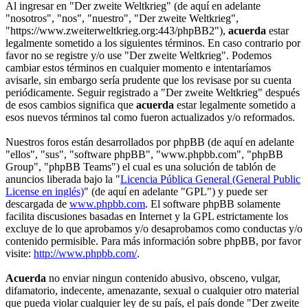
Al ingresar en "Der zweite Weltkrieg" (de aquí en adelante
"nosotros", "nos", "nuestro", "Der zweite Weltkrieg",
"https://www.zweiterweltkrieg.org:443/phpBB2"),
acuerda
estar
legalmente sometido a los siguientes términos. En caso contrario por
favor no se registre y/o use "Der zweite Weltkrieg". Podemos
cambiar estos términos en cualquier momento e intentaríamos
avisarle, sin embargo sería prudente que los revisase por su cuenta
periódicamente. Seguir registrado a "Der zweite Weltkrieg" después
de esos cambios significa que
acuerda
estar legalmente sometido a
esos nuevos términos tal como fueron actualizados y/o reformados.
Nuestros foros están desarrollados por phpBB (de aquí en adelante
"ellos", "sus", "software phpBB", "www.phpbb.com", "phpBB
Group", "phpBB Teams") el cual es una solución de tablón de
anuncios liberada bajo la "
Licencia Pública General (General Public
License en inglés)
" (de aquí en adelante "GPL") y puede ser
descargada de
www.phpbb.com
. El software phpBB solamente
facilita discusiones basadas en Internet y la GPL estrictamente los
excluye de lo que aprobamos y/o desaprobamos como conductas y/o
contenido permisible. Para más información sobre phpBB, por favor
visite:
http://www.phpbb.com/
.
Acuerda
no enviar ningun contenido abusivo, obsceno, vulgar,
difamatorio, indecente, amenazante, sexual o cualquier otro material
que pueda violar cualquier ley de su país, el país donde "Der zweite