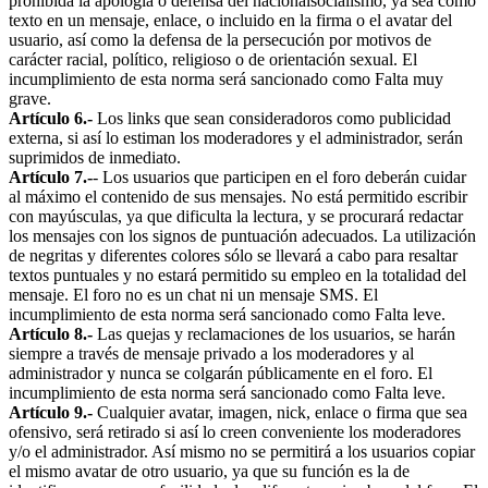
prohibida la apología o defensa del nacionalsocialismo, ya sea como
texto en un mensaje, enlace, o incluido en la firma o el avatar del
usuario, así como la defensa de la persecución por motivos de
carácter racial, político, religioso o de orientación sexual. El
incumplimiento de esta norma será sancionado como Falta muy
grave.
Artículo 6.-
Los links que sean consideradoros como publicidad
externa, si así lo estiman los moderadores y el administrador, serán
suprimidos de inmediato.
Artículo 7.-
- Los usuarios que participen en el foro deberán cuidar
al máximo el contenido de sus mensajes. No está permitido escribir
con mayúsculas, ya que dificulta la lectura, y se procurará redactar
los mensajes con los signos de puntuación adecuados. La utilización
de negritas y diferentes colores sólo se llevará a cabo para resaltar
textos puntuales y no estará permitido su empleo en la totalidad del
mensaje. El foro no es un chat ni un mensaje SMS. El
incumplimiento de esta norma será sancionado como Falta leve.
Artículo 8.-
Las quejas y reclamaciones de los usuarios, se harán
siempre a través de mensaje privado a los moderadores y al
administrador y nunca se colgarán públicamente en el foro. El
incumplimiento de esta norma será sancionado como Falta leve.
Artículo 9.-
Cualquier avatar, imagen, nick, enlace o firma que sea
ofensivo, será retirado si así lo creen conveniente los moderadores
y/o el administrador. Así mismo no se permitirá a los usuarios copiar
el mismo avatar de otro usuario, ya que su función es la de