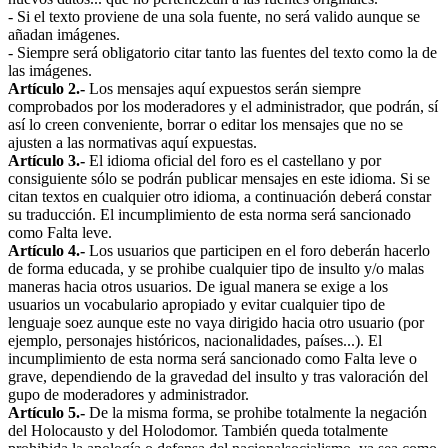
- Si el texto proviene de una sola fuente, no será valido aunque se
añadan imágenes.
- Siempre será obligatorio citar tanto las fuentes del texto como la de
las imágenes.
Artículo 2.-
Los mensajes aquí expuestos serán siempre
comprobados por los moderadores y el administrador, que podrán, sí
así lo creen conveniente, borrar o editar los mensajes que no se
ajusten a las normativas aquí expuestas.
Artículo 3.-
El idioma oficial del foro es el castellano y por
consiguiente sólo se podrán publicar mensajes en este idioma. Si se
citan textos en cualquier otro idioma, a continuación deberá constar
su traducción. El incumplimiento de esta norma será sancionado
como Falta leve.
Artículo 4.-
Los usuarios que participen en el foro deberán hacerlo
de forma educada, y se prohibe cualquier tipo de insulto y/o malas
maneras hacia otros usuarios. De igual manera se exige a los
usuarios un vocabulario apropiado y evitar cualquier tipo de
lenguaje soez aunque este no vaya dirigido hacia otro usuario (por
ejemplo, personajes históricos, nacionalidades, países...). El
incumplimiento de esta norma será sancionado como Falta leve o
grave, dependiendo de la gravedad del insulto y tras valoración del
gupo de moderadores y administrador.
Artículo 5.-
De la misma forma, se prohibe totalmente la negación
del Holocausto y del Holodomor. También queda totalmente