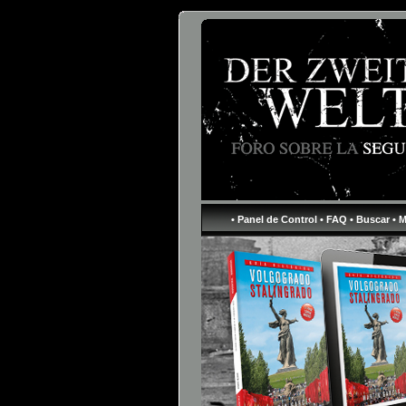
• Panel de Control
• FAQ
• Buscar
• 