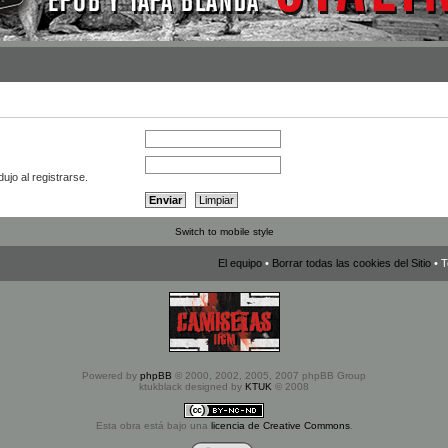
ujo al registrarse.
Switch to mobile style
El equipo
•
Borrar todas las cookies del Sitio
• T
Powered by
phpBB
© 2000, 2002, 2005, 2007 phpBB Group
ktukblack designed by
KTUK
© 2008
Esta obra está bajo una
licencia de Creative Commons
.