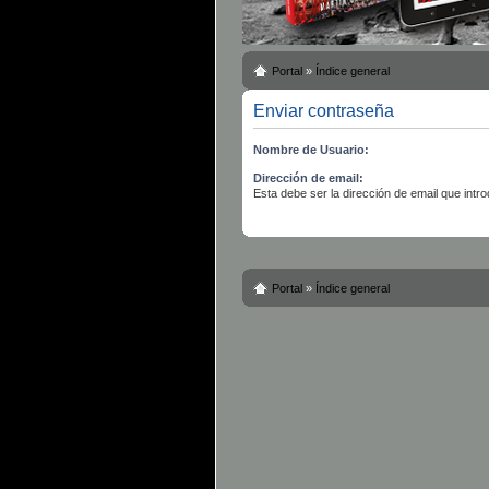
Portal
»
Índice general
Enviar contraseña
Nombre de Usuario:
Dirección de email:
Esta debe ser la dirección de email que introd
Portal
»
Índice general