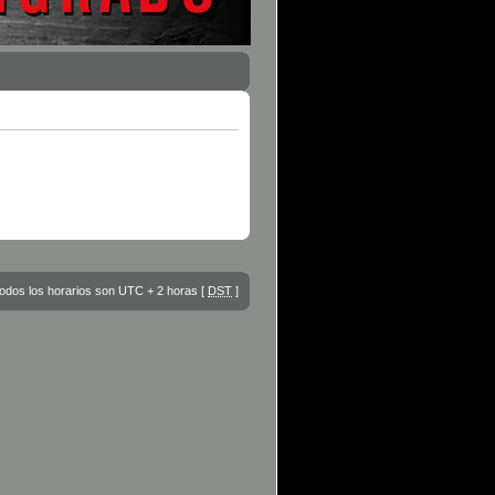
odos los horarios son UTC + 2 horas [
DST
]