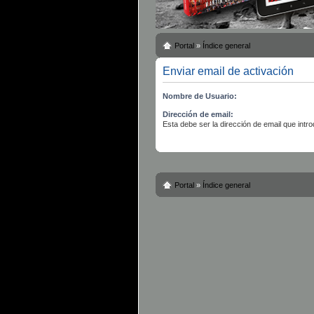
Portal
»
Índice general
Enviar email de activación
Nombre de Usuario:
Dirección de email:
Esta debe ser la dirección de email que introd
Portal
»
Índice general