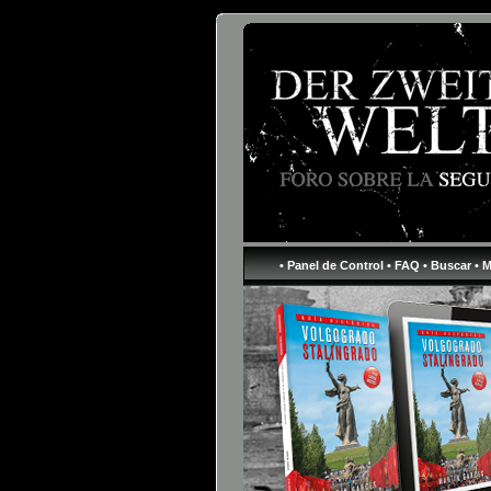
• Panel de Control
• FAQ
• Buscar
• 