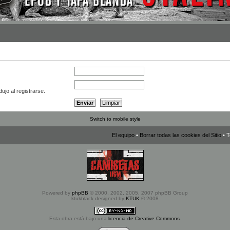
ujo al registrarse.
Switch to mobile style
El equipo
•
Borrar todas las cookies del Sitio
• T
Powered by
phpBB
© 2000, 2002, 2005, 2007 phpBB Group
ktukblack designed by
KTUK
© 2008
Esta obra está bajo una
licencia de Creative Commons
.