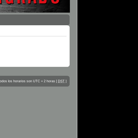
odos los horarios son UTC + 2 horas [
DST
]