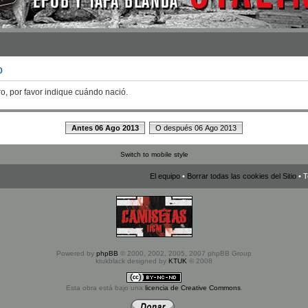
o
ro, por favor indique cuándo nació.
Antes 06 Ago 2013
O después 06 Ago 2013
Switch to mobile style
El equipo
•
Borrar todas las cookies del Sitio
• T
Powered by
phpBB
© 2000, 2002, 2005, 2007 phpBB Group
ktukblack designed by
KTUK
© 2008
Esta obra está bajo una
licencia de Creative Commons
.