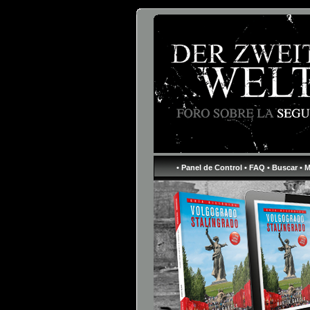
• Panel de Control
• FAQ
• Buscar
• 