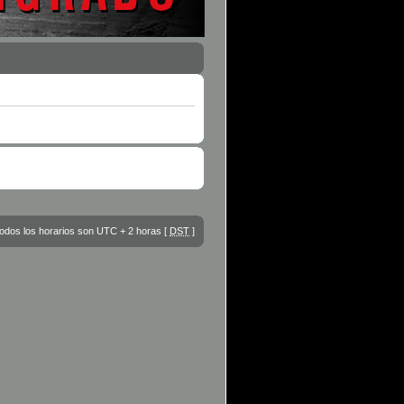
odos los horarios son UTC + 2 horas [
DST
]