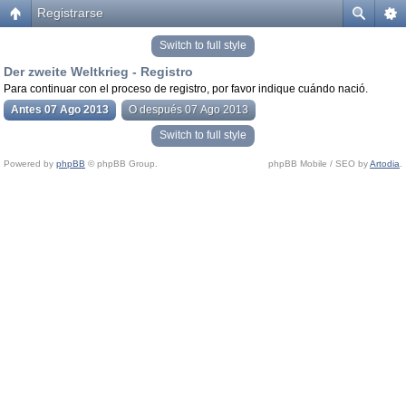
Registrarse
Switch to full style
Der zweite Weltkrieg - Registro
Para continuar con el proceso de registro, por favor indique cuándo nació.
Antes 07 Ago 2013
O después 07 Ago 2013
Switch to full style
Powered by
phpBB
© phpBB Group.
phpBB Mobile / SEO by
Artodia
.