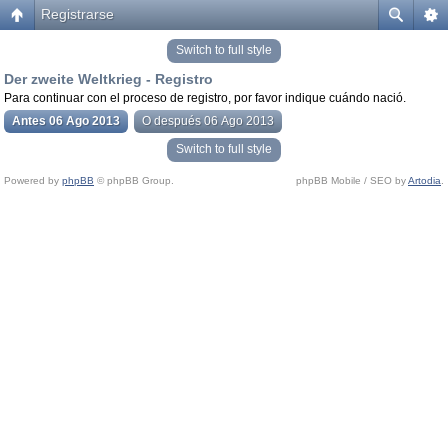
Registrarse
Switch to full style
Der zweite Weltkrieg - Registro
Para continuar con el proceso de registro, por favor indique cuándo nació.
Antes 06 Ago 2013
O después 06 Ago 2013
Switch to full style
Powered by
phpBB
© phpBB Group.
phpBB Mobile / SEO by
Artodia
.