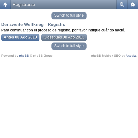
Registrarse
Switch to full style
Der zweite Weltkrieg - Registro
Para continuar con el proceso de registro, por favor indique cuándo nació.
Antes 08 Ago 2013
O después 08 Ago 2013
Switch to full style
Powered by
phpBB
© phpBB Group.
phpBB Mobile / SEO by
Artodia
.