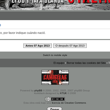
o
ro, por favor indique cuándo nació.
Antes 07 Ago 2013
O después 07 Ago 2013
Switch to mobile style
El equipo
•
Borrar todas las cookies del Sitio
• T
Powered by
phpBB
© 2000, 2002, 2005, 2007 phpBB Group
ktukblack designed by
KTUK
© 2008
Esta obra está bajo una
licencia de Creative Commons
.