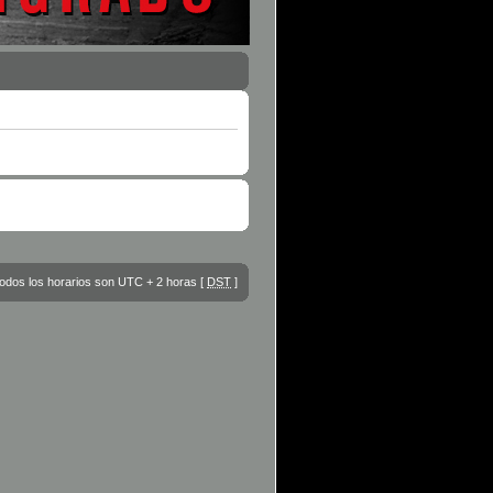
odos los horarios son UTC + 2 horas [
DST
]