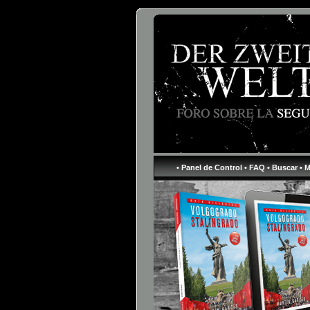
• Panel de Control
• FAQ
• Buscar
• 