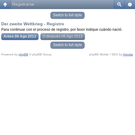
Registrarse
Switch to full style
Der zweite Weltkrieg - Registro
Para continuar con el proceso de registro, por favor indique cuándo nació.
Antes 06 Ago 2013
O después 06 Ago 2013
Switch to full style
Powered by
phpBB
© phpBB Group.
phpBB Mobile / SEO by
Artodia
.