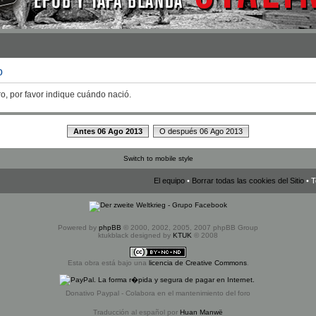
o
ro, por favor indique cuándo nació.
Antes 06 Ago 2013
O después 06 Ago 2013
Switch to mobile style
El equipo
•
Borrar todas las cookies del Sitio
• T
Powered by
phpBB
© 2000, 2002, 2005, 2007 phpBB Group
ktukblack designed by
KTUK
© 2008
Esta obra está bajo una
licencia de Creative Commons
.
Donativo Paypal - Colabora en el mantenimiento del foro
Traducción al español por
Huan Manwë