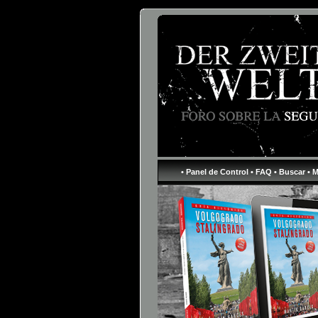
• Panel de Control
• FAQ
• Buscar
• 