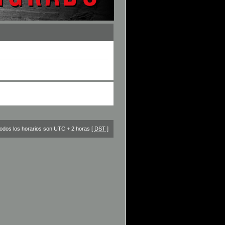
odos los horarios son UTC + 2 horas [
DST
]