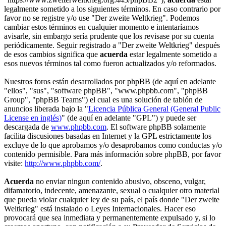
legalmente sometido a los siguientes términos. En caso contrario por
favor no se registre y/o use "Der zweite Weltkrieg". Podemos
cambiar estos términos en cualquier momento e intentaríamos
avisarle, sin embargo sería prudente que los revisase por su cuenta
periódicamente. Seguir registrado a "Der zweite Weltkrieg" después
de esos cambios significa que
acuerda
estar legalmente sometido a
esos nuevos términos tal como fueron actualizados y/o reformados.
Nuestros foros están desarrollados por phpBB (de aquí en adelante
"ellos", "sus", "software phpBB", "www.phpbb.com", "phpBB
Group", "phpBB Teams") el cual es una solución de tablón de
anuncios liberada bajo la "
Licencia Pública General (General Public
License en inglés)
" (de aquí en adelante "GPL") y puede ser
descargada de
www.phpbb.com
. El software phpBB solamente
facilita discusiones basadas en Internet y la GPL estrictamente los
excluye de lo que aprobamos y/o desaprobamos como conductas y/o
contenido permisible. Para más información sobre phpBB, por favor
visite:
http://www.phpbb.com/
.
Acuerda
no enviar ningun contenido abusivo, obsceno, vulgar,
difamatorio, indecente, amenazante, sexual o cualquier otro material
que pueda violar cualquier ley de su país, el país donde "Der zweite
Weltkrieg" está instalado o Leyes Internacionales. Hacer eso
provocará que sea inmediata y permanentemente expulsado y, si lo