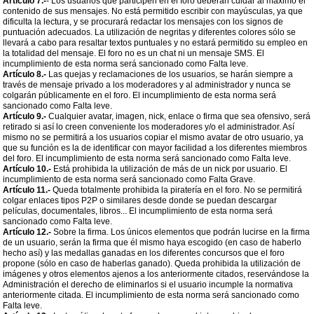
Artículo 7.-
- Los usuarios que participen en el foro deberán cuidar al máximo el
contenido de sus mensajes. No está permitido escribir con mayúsculas, ya que
dificulta la lectura, y se procurará redactar los mensajes con los signos de
puntuación adecuados. La utilización de negritas y diferentes colores sólo se
llevará a cabo para resaltar textos puntuales y no estará permitido su empleo en
la totalidad del mensaje. El foro no es un chat ni un mensaje SMS. El
incumplimiento de esta norma será sancionado como Falta leve.
Artículo 8.-
Las quejas y reclamaciones de los usuarios, se harán siempre a
través de mensaje privado a los moderadores y al administrador y nunca se
colgarán públicamente en el foro. El incumplimiento de esta norma será
sancionado como Falta leve.
Artículo 9.-
Cualquier avatar, imagen, nick, enlace o firma que sea ofensivo, será
retirado si así lo creen conveniente los moderadores y/o el administrador. Así
mismo no se permitirá a los usuarios copiar el mismo avatar de otro usuario, ya
que su función es la de identificar con mayor facilidad a los diferentes miembros
del foro. El incumplimiento de esta norma será sancionado como Falta leve.
Artículo 10.-
Está prohibida la utilización de más de un nick por usuario. El
incumplimiento de esta norma será sancionado como Falta Grave.
Artículo 11.-
Queda totalmente prohibida la piratería en el foro. No se permitirá
colgar enlaces tipos P2P o similares desde donde se puedan descargar
películas, documentales, libros... El incumplimiento de esta norma será
sancionado como Falta leve.
Artículo 12.-
Sobre la firma. Los únicos elementos que podrán lucirse en la firma
de un usuario, serán la firma que él mismo haya escogido (en caso de haberlo
hecho así) y las medallas ganadas en los diferentes concursos que el foro
propone (sólo en caso de haberlas ganado). Queda prohibida la utilización de
imágenes y otros elementos ajenos a los anteriormente citados, reservándose la
Administración el derecho de eliminarlos si el usuario incumple la normativa
anteriormente citada. El incumplimiento de esta norma será sancionado como
Falta leve.