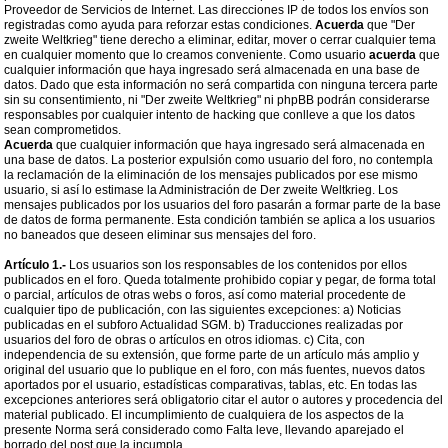
Proveedor de Servicios de Internet. Las direcciones IP de todos los envíos son
registradas como ayuda para reforzar estas condiciones.
Acuerda
que "Der
zweite Weltkrieg" tiene derecho a eliminar, editar, mover o cerrar cualquier tema
en cualquier momento que lo creamos conveniente. Como usuario
acuerda
que
cualquier información que haya ingresado será almacenada en una base de
datos. Dado que esta información no será compartida con ninguna tercera parte
sin su consentimiento, ni "Der zweite Weltkrieg" ni phpBB podrán considerarse
responsables por cualquier intento de hacking que conlleve a que los datos
sean comprometidos.
Acuerda
que cualquier información que haya ingresado será almacenada en
una base de datos. La posterior expulsión como usuario del foro, no contempla
la reclamación de la eliminación de los mensajes publicados por ese mismo
usuario, si así lo estimase la Administración de Der zweite Weltkrieg. Los
mensajes publicados por los usuarios del foro pasarán a formar parte de la base
de datos de forma permanente. Esta condición también se aplica a los usuarios
no baneados que deseen eliminar sus mensajes del foro.
Artículo 1.-
Los usuarios son los responsables de los contenidos por ellos
publicados en el foro. Queda totalmente prohibido copiar y pegar, de forma total
o parcial, artículos de otras webs o foros, así como material procedente de
cualquier tipo de publicación, con las siguientes excepciones: a) Noticias
publicadas en el subforo Actualidad SGM. b) Traducciones realizadas por
usuarios del foro de obras o artículos en otros idiomas. c) Cita, con
independencia de su extensión, que forme parte de un artículo más amplio y
original del usuario que lo publique en el foro, con más fuentes, nuevos datos
aportados por el usuario, estadísticas comparativas, tablas, etc. En todas las
excepciones anteriores será obligatorio citar el autor o autores y procedencia del
material publicado. El incumplimiento de cualquiera de los aspectos de la
presente Norma será considerado como Falta leve, llevando aparejado el
borrado del post que la incumpla.