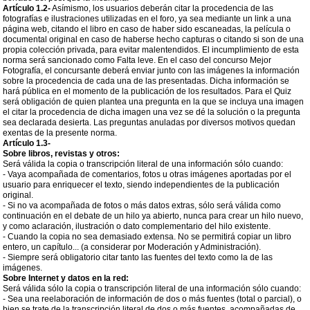
Artículo 1.2-
Asímismo, los usuarios deberán citar la procedencia de las
fotografías e ilustraciones utilizadas en el foro, ya sea mediante un link a una
página web, citando el libro en caso de haber sido escaneadas, la película o
documental original en caso de haberse hecho capturas o citando si son de una
propia colección privada, para evitar malentendidos. El incumplimiento de esta
norma será sancionado como Falta leve. En el caso del concurso Mejor
Fotografía, el concursante deberá enviar junto con las imágenes la información
sobre la procedencia de cada una de las presentadas. Dicha información se
hará pública en el momento de la publicación de los resultados. Para el Quiz
será obligación de quien plantea una pregunta en la que se incluya una imagen
el citar la procedencia de dicha imagen una vez se dé la solución o la pregunta
sea declarada desierta. Las preguntas anuladas por diversos motivos quedan
exentas de la presente norma.
Artículo 1.3-
Sobre libros, revistas y otros:
Será válida la copia o transcripción literal de una información sólo cuando:
- Vaya acompañada de comentarios, fotos u otras imágenes aportadas por el
usuario para enriquecer el texto, siendo independientes de la publicación
original.
- Si no va acompañada de fotos o más datos extras, sólo será válida como
continuación en el debate de un hilo ya abierto, nunca para crear un hilo nuevo,
y como aclaración, ilustración o dato complementario del hilo existente.
- Cuando la copia no sea demasiado extensa. No se permitirá copiar un libro
entero, un capítulo... (a considerar por Moderación y Administración).
- Siempre será obligatorio citar tanto las fuentes del texto como la de las
imágenes.
Sobre Internet y datos en la red:
Será válida sólo la copia o transcripción literal de una información sólo cuando:
- Sea una reelaboración de información de dos o más fuentes (total o parcial), o
bien se trate de la transcripción literal de dos o más fuentes, acompañadas de