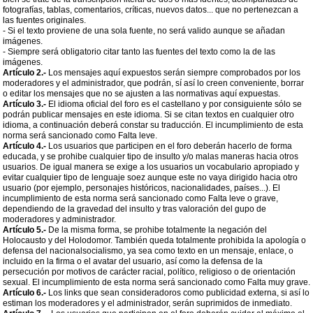
fotografías, tablas, comentarios, críticas, nuevos datos... que no pertenezcan a
las fuentes originales.
- Si el texto proviene de una sola fuente, no será valido aunque se añadan
imágenes.
- Siempre será obligatorio citar tanto las fuentes del texto como la de las
imágenes.
Artículo 2.-
Los mensajes aquí expuestos serán siempre comprobados por los
moderadores y el administrador, que podrán, sí así lo creen conveniente, borrar
o editar los mensajes que no se ajusten a las normativas aquí expuestas.
Artículo 3.-
El idioma oficial del foro es el castellano y por consiguiente sólo se
podrán publicar mensajes en este idioma. Si se citan textos en cualquier otro
idioma, a continuación deberá constar su traducción. El incumplimiento de esta
norma será sancionado como Falta leve.
Artículo 4.-
Los usuarios que participen en el foro deberán hacerlo de forma
educada, y se prohibe cualquier tipo de insulto y/o malas maneras hacia otros
usuarios. De igual manera se exige a los usuarios un vocabulario apropiado y
evitar cualquier tipo de lenguaje soez aunque este no vaya dirigido hacia otro
usuario (por ejemplo, personajes históricos, nacionalidades, países...). El
incumplimiento de esta norma será sancionado como Falta leve o grave,
dependiendo de la gravedad del insulto y tras valoración del gupo de
moderadores y administrador.
Artículo 5.-
De la misma forma, se prohibe totalmente la negación del
Holocausto y del Holodomor. También queda totalmente prohibida la apología o
defensa del nacionalsocialismo, ya sea como texto en un mensaje, enlace, o
incluido en la firma o el avatar del usuario, así como la defensa de la
persecución por motivos de carácter racial, político, religioso o de orientación
sexual. El incumplimiento de esta norma será sancionado como Falta muy grave.
Artículo 6.-
Los links que sean consideradoros como publicidad externa, si así lo
estiman los moderadores y el administrador, serán suprimidos de inmediato.