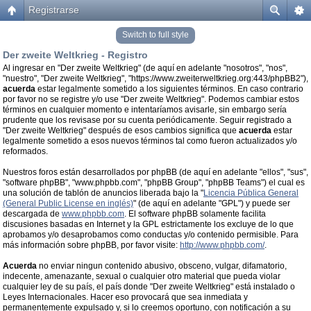
Registrarse
Switch to full style
Der zweite Weltkrieg - Registro
Al ingresar en "Der zweite Weltkrieg" (de aquí en adelante "nosotros", "nos",
"nuestro", "Der zweite Weltkrieg", "https://www.zweiterweltkrieg.org:443/phpBB2"),
acuerda
estar legalmente sometido a los siguientes términos. En caso contrario
por favor no se registre y/o use "Der zweite Weltkrieg". Podemos cambiar estos
términos en cualquier momento e intentaríamos avisarle, sin embargo sería
prudente que los revisase por su cuenta periódicamente. Seguir registrado a
"Der zweite Weltkrieg" después de esos cambios significa que
acuerda
estar
legalmente sometido a esos nuevos términos tal como fueron actualizados y/o
reformados.
Nuestros foros están desarrollados por phpBB (de aquí en adelante "ellos", "sus",
"software phpBB", "www.phpbb.com", "phpBB Group", "phpBB Teams") el cual es
una solución de tablón de anuncios liberada bajo la "
Licencia Pública General
(General Public License en inglés)
" (de aquí en adelante "GPL") y puede ser
descargada de
www.phpbb.com
. El software phpBB solamente facilita
discusiones basadas en Internet y la GPL estrictamente los excluye de lo que
aprobamos y/o desaprobamos como conductas y/o contenido permisible. Para
más información sobre phpBB, por favor visite:
http://www.phpbb.com/
.
Acuerda
no enviar ningun contenido abusivo, obsceno, vulgar, difamatorio,
indecente, amenazante, sexual o cualquier otro material que pueda violar
cualquier ley de su país, el país donde "Der zweite Weltkrieg" está instalado o
Leyes Internacionales. Hacer eso provocará que sea inmediata y
permanentemente expulsado y, si lo creemos oportuno, con notificación a su