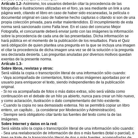
Artículo 1.2-
Asímismo, los usuarios deberán citar la procedencia de las
fotografías e ilustraciones utilizadas en el foro, ya sea mediante un link a una
página web, citando el libro en caso de haber sido escaneadas, la película o
documental original en caso de haberse hecho capturas o citando si son de una
propia colección privada, para evitar malentendidos. El incumplimiento de esta
norma será sancionado como Falta leve. En el caso del concurso Mejor
Fotografía, el concursante deberá enviar junto con las imágenes la información
sobre la procedencia de cada una de las presentadas. Dicha información se
hará pública en el momento de la publicación de los resultados. Para el Quiz
será obligación de quien plantea una pregunta en la que se incluya una imagen
el citar la procedencia de dicha imagen una vez se dé la solución o la pregunta
sea declarada desierta. Las preguntas anuladas por diversos motivos quedan
exentas de la presente norma.
Artículo 1.3-
Sobre libros, revistas y otros:
Será válida la copia o transcripción literal de una información sólo cuando:
- Vaya acompañada de comentarios, fotos u otras imágenes aportadas por el
usuario para enriquecer el texto, siendo independientes de la publicación
original.
- Si no va acompañada de fotos o más datos extras, sólo será válida como
continuación en el debate de un hilo ya abierto, nunca para crear un hilo nuevo,
y como aclaración, ilustración o dato complementario del hilo existente.
- Cuando la copia no sea demasiado extensa. No se permitirá copiar un libro
entero, un capítulo... (a considerar por Moderación y Administración).
- Siempre será obligatorio citar tanto las fuentes del texto como la de las
imágenes.
Sobre Internet y datos en la red:
Será válida sólo la copia o transcripción literal de una información sólo cuando:
- Sea una reelaboración de información de dos o más fuentes (total o parcial), o
bien se trate de la transcripción literal de dos o más fuentes, acompañadas de