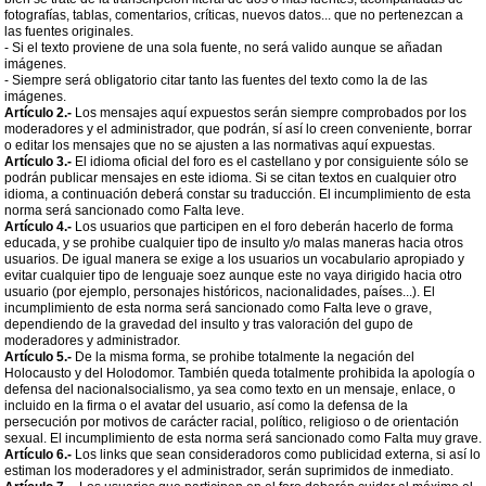
fotografías, tablas, comentarios, críticas, nuevos datos... que no pertenezcan a
las fuentes originales.
- Si el texto proviene de una sola fuente, no será valido aunque se añadan
imágenes.
- Siempre será obligatorio citar tanto las fuentes del texto como la de las
imágenes.
Artículo 2.-
Los mensajes aquí expuestos serán siempre comprobados por los
moderadores y el administrador, que podrán, sí así lo creen conveniente, borrar
o editar los mensajes que no se ajusten a las normativas aquí expuestas.
Artículo 3.-
El idioma oficial del foro es el castellano y por consiguiente sólo se
podrán publicar mensajes en este idioma. Si se citan textos en cualquier otro
idioma, a continuación deberá constar su traducción. El incumplimiento de esta
norma será sancionado como Falta leve.
Artículo 4.-
Los usuarios que participen en el foro deberán hacerlo de forma
educada, y se prohibe cualquier tipo de insulto y/o malas maneras hacia otros
usuarios. De igual manera se exige a los usuarios un vocabulario apropiado y
evitar cualquier tipo de lenguaje soez aunque este no vaya dirigido hacia otro
usuario (por ejemplo, personajes históricos, nacionalidades, países...). El
incumplimiento de esta norma será sancionado como Falta leve o grave,
dependiendo de la gravedad del insulto y tras valoración del gupo de
moderadores y administrador.
Artículo 5.-
De la misma forma, se prohibe totalmente la negación del
Holocausto y del Holodomor. También queda totalmente prohibida la apología o
defensa del nacionalsocialismo, ya sea como texto en un mensaje, enlace, o
incluido en la firma o el avatar del usuario, así como la defensa de la
persecución por motivos de carácter racial, político, religioso o de orientación
sexual. El incumplimiento de esta norma será sancionado como Falta muy grave.
Artículo 6.-
Los links que sean consideradoros como publicidad externa, si así lo
estiman los moderadores y el administrador, serán suprimidos de inmediato.