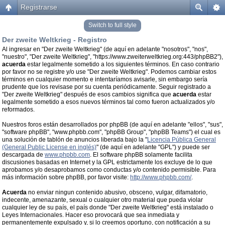
Registrarse
Switch to full style
Der zweite Weltkrieg - Registro
Al ingresar en "Der zweite Weltkrieg" (de aquí en adelante "nosotros", "nos",
"nuestro", "Der zweite Weltkrieg", "https://www.zweiterweltkrieg.org:443/phpBB2"),
acuerda
estar legalmente sometido a los siguientes términos. En caso contrario
por favor no se registre y/o use "Der zweite Weltkrieg". Podemos cambiar estos
términos en cualquier momento e intentaríamos avisarle, sin embargo sería
prudente que los revisase por su cuenta periódicamente. Seguir registrado a
"Der zweite Weltkrieg" después de esos cambios significa que
acuerda
estar
legalmente sometido a esos nuevos términos tal como fueron actualizados y/o
reformados.
Nuestros foros están desarrollados por phpBB (de aquí en adelante "ellos", "sus",
"software phpBB", "www.phpbb.com", "phpBB Group", "phpBB Teams") el cual es
una solución de tablón de anuncios liberada bajo la "
Licencia Pública General
(General Public License en inglés)
" (de aquí en adelante "GPL") y puede ser
descargada de
www.phpbb.com
. El software phpBB solamente facilita
discusiones basadas en Internet y la GPL estrictamente los excluye de lo que
aprobamos y/o desaprobamos como conductas y/o contenido permisible. Para
más información sobre phpBB, por favor visite:
http://www.phpbb.com/
.
Acuerda
no enviar ningun contenido abusivo, obsceno, vulgar, difamatorio,
indecente, amenazante, sexual o cualquier otro material que pueda violar
cualquier ley de su país, el país donde "Der zweite Weltkrieg" está instalado o
Leyes Internacionales. Hacer eso provocará que sea inmediata y
permanentemente expulsado y, si lo creemos oportuno, con notificación a su