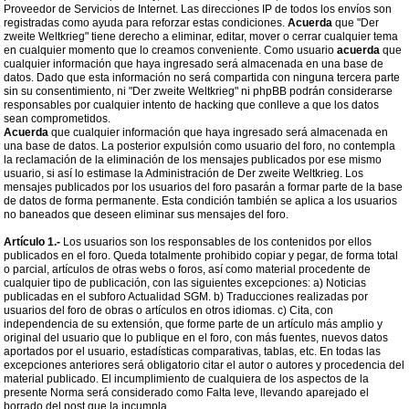
Proveedor de Servicios de Internet. Las direcciones IP de todos los envíos son
registradas como ayuda para reforzar estas condiciones.
Acuerda
que "Der
zweite Weltkrieg" tiene derecho a eliminar, editar, mover o cerrar cualquier tema
en cualquier momento que lo creamos conveniente. Como usuario
acuerda
que
cualquier información que haya ingresado será almacenada en una base de
datos. Dado que esta información no será compartida con ninguna tercera parte
sin su consentimiento, ni "Der zweite Weltkrieg" ni phpBB podrán considerarse
responsables por cualquier intento de hacking que conlleve a que los datos
sean comprometidos.
Acuerda
que cualquier información que haya ingresado será almacenada en
una base de datos. La posterior expulsión como usuario del foro, no contempla
la reclamación de la eliminación de los mensajes publicados por ese mismo
usuario, si así lo estimase la Administración de Der zweite Weltkrieg. Los
mensajes publicados por los usuarios del foro pasarán a formar parte de la base
de datos de forma permanente. Esta condición también se aplica a los usuarios
no baneados que deseen eliminar sus mensajes del foro.
Artículo 1.-
Los usuarios son los responsables de los contenidos por ellos
publicados en el foro. Queda totalmente prohibido copiar y pegar, de forma total
o parcial, artículos de otras webs o foros, así como material procedente de
cualquier tipo de publicación, con las siguientes excepciones: a) Noticias
publicadas en el subforo Actualidad SGM. b) Traducciones realizadas por
usuarios del foro de obras o artículos en otros idiomas. c) Cita, con
independencia de su extensión, que forme parte de un artículo más amplio y
original del usuario que lo publique en el foro, con más fuentes, nuevos datos
aportados por el usuario, estadísticas comparativas, tablas, etc. En todas las
excepciones anteriores será obligatorio citar el autor o autores y procedencia del
material publicado. El incumplimiento de cualquiera de los aspectos de la
presente Norma será considerado como Falta leve, llevando aparejado el
borrado del post que la incumpla.