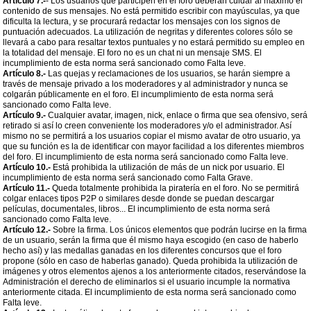
Artículo 7.-
- Los usuarios que participen en el foro deberán cuidar al máximo el
contenido de sus mensajes. No está permitido escribir con mayúsculas, ya que
dificulta la lectura, y se procurará redactar los mensajes con los signos de
puntuación adecuados. La utilización de negritas y diferentes colores sólo se
llevará a cabo para resaltar textos puntuales y no estará permitido su empleo en
la totalidad del mensaje. El foro no es un chat ni un mensaje SMS. El
incumplimiento de esta norma será sancionado como Falta leve.
Artículo 8.-
Las quejas y reclamaciones de los usuarios, se harán siempre a
través de mensaje privado a los moderadores y al administrador y nunca se
colgarán públicamente en el foro. El incumplimiento de esta norma será
sancionado como Falta leve.
Artículo 9.-
Cualquier avatar, imagen, nick, enlace o firma que sea ofensivo, será
retirado si así lo creen conveniente los moderadores y/o el administrador. Así
mismo no se permitirá a los usuarios copiar el mismo avatar de otro usuario, ya
que su función es la de identificar con mayor facilidad a los diferentes miembros
del foro. El incumplimiento de esta norma será sancionado como Falta leve.
Artículo 10.-
Está prohibida la utilización de más de un nick por usuario. El
incumplimiento de esta norma será sancionado como Falta Grave.
Artículo 11.-
Queda totalmente prohibida la piratería en el foro. No se permitirá
colgar enlaces tipos P2P o similares desde donde se puedan descargar
películas, documentales, libros... El incumplimiento de esta norma será
sancionado como Falta leve.
Artículo 12.-
Sobre la firma. Los únicos elementos que podrán lucirse en la firma
de un usuario, serán la firma que él mismo haya escogido (en caso de haberlo
hecho así) y las medallas ganadas en los diferentes concursos que el foro
propone (sólo en caso de haberlas ganado). Queda prohibida la utilización de
imágenes y otros elementos ajenos a los anteriormente citados, reservándose la
Administración el derecho de eliminarlos si el usuario incumple la normativa
anteriormente citada. El incumplimiento de esta norma será sancionado como
Falta leve.