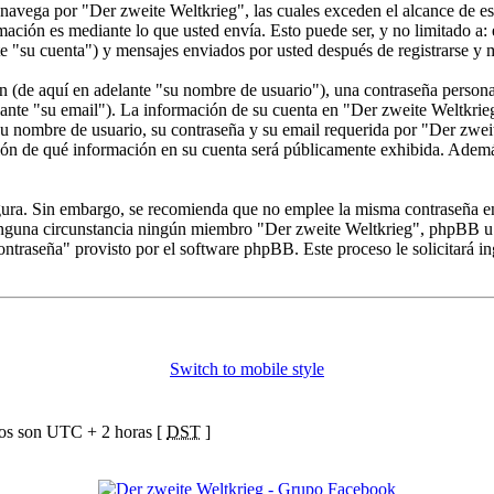
vega por "Der zweite Weltkrieg", las cuales exceden el alcance de est
ción es mediante lo que usted envía. Esto puede ser, y no limitado a:
e "su cuenta") y mensajes enviados por usted después de registrarse y m
(de aquí en adelante "su nombre de usuario"), una contraseña personal 
ante "su email"). La información de su cuenta en "Der zweite Weltkrieg"
u nombre de usuario, su contraseña y su email requerida por "Der zweite
ción de qué información en su cuenta será públicamente exhibida. Además,
segura. Sin embargo, se recomienda que no emplee la misma contraseña en
nguna circunstancia ningún miembro "Der zweite Weltkrieg", phpBB u otr
contraseña" provisto por el software phpBB. Este proceso le solicitará 
Switch to mobile style
ios son UTC + 2 horas [
DST
]