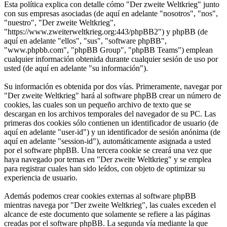
Esta política explica con detalle cómo "Der zweite Weltkrieg" junto
con sus empresas asociadas (de aquí en adelante "nosotros", "nos",
"nuestro", "Der zweite Weltkrieg",
"https://www.zweiterweltkrieg.org:443/phpBB2") y phpBB (de
aquí en adelante "ellos", "sus", "software phpBB",
"www.phpbb.com", "phpBB Group", "phpBB Teams") emplean
cualquier información obtenida durante cualquier sesión de uso por
usted (de aquí en adelante "su información").
Su información es obtenida por dos vías. Primeramente, navegar por
"Der zweite Weltkrieg" hará al software phpBB crear un número de
cookies, las cuales son un pequeño archivo de texto que se
descargan en los archivos temporales del navegador de su PC. Las
primeras dos cookies sólo contienen un identificador de usuario (de
aquí en adelante "user-id") y un identificador de sesión anónima (de
aquí en adelante "session-id"), automáticamente asignada a usted
por el software phpBB. Una tercera cookie se creará una vez que
haya navegado por temas en "Der zweite Weltkrieg" y se emplea
para registrar cuales han sido leídos, con objeto de optimizar su
experiencia de usuario.
Además podemos crear cookies externas al software phpBB
mientras navega por "Der zweite Weltkrieg", las cuales exceden el
alcance de este documento que solamente se refiere a las páginas
creadas por el software phpBB. La segunda vía mediante la que