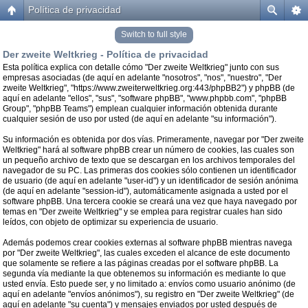
Política de privacidad
Switch to full style
Der zweite Weltkrieg - Política de privacidad
Esta política explica con detalle cómo "Der zweite Weltkrieg" junto con sus
empresas asociadas (de aquí en adelante "nosotros", "nos", "nuestro", "Der
zweite Weltkrieg", "https://www.zweiterweltkrieg.org:443/phpBB2") y phpBB (de
aquí en adelante "ellos", "sus", "software phpBB", "www.phpbb.com", "phpBB
Group", "phpBB Teams") emplean cualquier información obtenida durante
cualquier sesión de uso por usted (de aquí en adelante "su información").
Su información es obtenida por dos vías. Primeramente, navegar por "Der zweite
Weltkrieg" hará al software phpBB crear un número de cookies, las cuales son
un pequeño archivo de texto que se descargan en los archivos temporales del
navegador de su PC. Las primeras dos cookies sólo contienen un identificador
de usuario (de aquí en adelante "user-id") y un identificador de sesión anónima
(de aquí en adelante "session-id"), automáticamente asignada a usted por el
software phpBB. Una tercera cookie se creará una vez que haya navegado por
temas en "Der zweite Weltkrieg" y se emplea para registrar cuales han sido
leídos, con objeto de optimizar su experiencia de usuario.
Además podemos crear cookies externas al software phpBB mientras navega
por "Der zweite Weltkrieg", las cuales exceden el alcance de este documento
que solamente se refiere a las páginas creadas por el software phpBB. La
segunda vía mediante la que obtenemos su información es mediante lo que
usted envía. Esto puede ser, y no limitado a: envíos como usuario anónimo (de
aquí en adelante "envíos anónimos"), su registro en "Der zweite Weltkrieg" (de
aquí en adelante "su cuenta") y mensajes enviados por usted después de