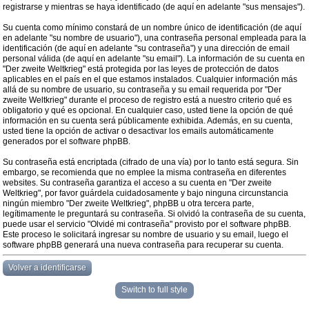
registrarse y mientras se haya identificado (de aquí en adelante "sus mensajes").
Su cuenta como mínimo constará de un nombre único de identificación (de aquí
en adelante "su nombre de usuario"), una contraseña personal empleada para la
identificación (de aquí en adelante "su contraseña") y una dirección de email
personal válida (de aquí en adelante "su email"). La información de su cuenta en
"Der zweite Weltkrieg" está protegida por las leyes de protección de datos
aplicables en el país en el que estamos instalados. Cualquier información más
allá de su nombre de usuario, su contraseña y su email requerida por "Der
zweite Weltkrieg" durante el proceso de registro está a nuestro criterio qué es
obligatorio y qué es opcional. En cualquier caso, usted tiene la opción de qué
información en su cuenta será públicamente exhibida. Además, en su cuenta,
usted tiene la opción de activar o desactivar los emails automáticamente
generados por el software phpBB.
Su contraseña está encriptada (cifrado de una vía) por lo tanto está segura. Sin
embargo, se recomienda que no emplee la misma contraseña en diferentes
websites. Su contraseña garantiza el acceso a su cuenta en "Der zweite
Weltkrieg", por favor guárdela cuidadosamente y bajo ninguna circunstancia
ningún miembro "Der zweite Weltkrieg", phpBB u otra tercera parte,
legítimamente le preguntará su contraseña. Si olvidó la contraseña de su cuenta,
puede usar el servicio "Olvidé mi contraseña" provisto por el software phpBB.
Este proceso le solicitará ingresar su nombre de usuario y su email, luego el
software phpBB generará una nueva contraseña para recuperar su cuenta.
Volver a identificarse
Switch to full style