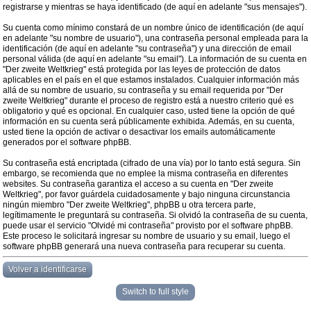
registrarse y mientras se haya identificado (de aquí en adelante "sus mensajes").
Su cuenta como mínimo constará de un nombre único de identificación (de aquí
en adelante "su nombre de usuario"), una contraseña personal empleada para la
identificación (de aquí en adelante "su contraseña") y una dirección de email
personal válida (de aquí en adelante "su email"). La información de su cuenta en
"Der zweite Weltkrieg" está protegida por las leyes de protección de datos
aplicables en el país en el que estamos instalados. Cualquier información más
allá de su nombre de usuario, su contraseña y su email requerida por "Der
zweite Weltkrieg" durante el proceso de registro está a nuestro criterio qué es
obligatorio y qué es opcional. En cualquier caso, usted tiene la opción de qué
información en su cuenta será públicamente exhibida. Además, en su cuenta,
usted tiene la opción de activar o desactivar los emails automáticamente
generados por el software phpBB.
Su contraseña está encriptada (cifrado de una vía) por lo tanto está segura. Sin
embargo, se recomienda que no emplee la misma contraseña en diferentes
websites. Su contraseña garantiza el acceso a su cuenta en "Der zweite
Weltkrieg", por favor guárdela cuidadosamente y bajo ninguna circunstancia
ningún miembro "Der zweite Weltkrieg", phpBB u otra tercera parte,
legítimamente le preguntará su contraseña. Si olvidó la contraseña de su cuenta,
puede usar el servicio "Olvidé mi contraseña" provisto por el software phpBB.
Este proceso le solicitará ingresar su nombre de usuario y su email, luego el
software phpBB generará una nueva contraseña para recuperar su cuenta.
Volver a identificarse
Switch to full style