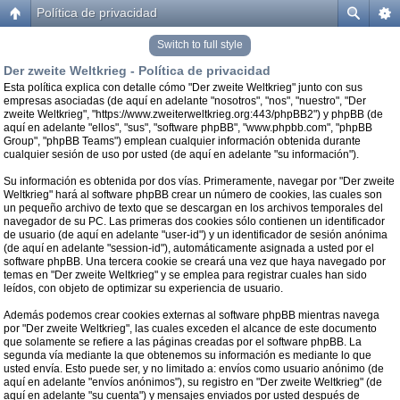
Política de privacidad
Switch to full style
Der zweite Weltkrieg - Política de privacidad
Esta política explica con detalle cómo "Der zweite Weltkrieg" junto con sus
empresas asociadas (de aquí en adelante "nosotros", "nos", "nuestro", "Der
zweite Weltkrieg", "https://www.zweiterweltkrieg.org:443/phpBB2") y phpBB (de
aquí en adelante "ellos", "sus", "software phpBB", "www.phpbb.com", "phpBB
Group", "phpBB Teams") emplean cualquier información obtenida durante
cualquier sesión de uso por usted (de aquí en adelante "su información").
Su información es obtenida por dos vías. Primeramente, navegar por "Der zweite
Weltkrieg" hará al software phpBB crear un número de cookies, las cuales son
un pequeño archivo de texto que se descargan en los archivos temporales del
navegador de su PC. Las primeras dos cookies sólo contienen un identificador
de usuario (de aquí en adelante "user-id") y un identificador de sesión anónima
(de aquí en adelante "session-id"), automáticamente asignada a usted por el
software phpBB. Una tercera cookie se creará una vez que haya navegado por
temas en "Der zweite Weltkrieg" y se emplea para registrar cuales han sido
leídos, con objeto de optimizar su experiencia de usuario.
Además podemos crear cookies externas al software phpBB mientras navega
por "Der zweite Weltkrieg", las cuales exceden el alcance de este documento
que solamente se refiere a las páginas creadas por el software phpBB. La
segunda vía mediante la que obtenemos su información es mediante lo que
usted envía. Esto puede ser, y no limitado a: envíos como usuario anónimo (de
aquí en adelante "envíos anónimos"), su registro en "Der zweite Weltkrieg" (de
aquí en adelante "su cuenta") y mensajes enviados por usted después de