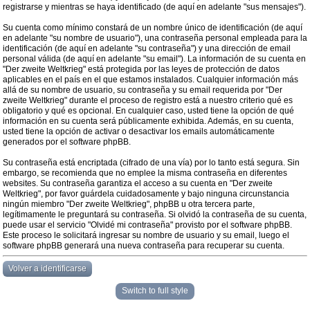
registrarse y mientras se haya identificado (de aquí en adelante "sus mensajes").
Su cuenta como mínimo constará de un nombre único de identificación (de aquí
en adelante "su nombre de usuario"), una contraseña personal empleada para la
identificación (de aquí en adelante "su contraseña") y una dirección de email
personal válida (de aquí en adelante "su email"). La información de su cuenta en
"Der zweite Weltkrieg" está protegida por las leyes de protección de datos
aplicables en el país en el que estamos instalados. Cualquier información más
allá de su nombre de usuario, su contraseña y su email requerida por "Der
zweite Weltkrieg" durante el proceso de registro está a nuestro criterio qué es
obligatorio y qué es opcional. En cualquier caso, usted tiene la opción de qué
información en su cuenta será públicamente exhibida. Además, en su cuenta,
usted tiene la opción de activar o desactivar los emails automáticamente
generados por el software phpBB.
Su contraseña está encriptada (cifrado de una vía) por lo tanto está segura. Sin
embargo, se recomienda que no emplee la misma contraseña en diferentes
websites. Su contraseña garantiza el acceso a su cuenta en "Der zweite
Weltkrieg", por favor guárdela cuidadosamente y bajo ninguna circunstancia
ningún miembro "Der zweite Weltkrieg", phpBB u otra tercera parte,
legítimamente le preguntará su contraseña. Si olvidó la contraseña de su cuenta,
puede usar el servicio "Olvidé mi contraseña" provisto por el software phpBB.
Este proceso le solicitará ingresar su nombre de usuario y su email, luego el
software phpBB generará una nueva contraseña para recuperar su cuenta.
Volver a identificarse
Switch to full style