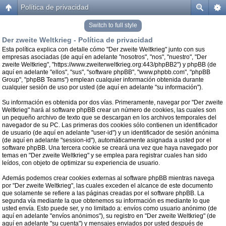
Política de privacidad
Switch to full style
Der zweite Weltkrieg - Política de privacidad
Esta política explica con detalle cómo "Der zweite Weltkrieg" junto con sus
empresas asociadas (de aquí en adelante "nosotros", "nos", "nuestro", "Der
zweite Weltkrieg", "https://www.zweiterweltkrieg.org:443/phpBB2") y phpBB (de
aquí en adelante "ellos", "sus", "software phpBB", "www.phpbb.com", "phpBB
Group", "phpBB Teams") emplean cualquier información obtenida durante
cualquier sesión de uso por usted (de aquí en adelante "su información").
Su información es obtenida por dos vías. Primeramente, navegar por "Der zweite
Weltkrieg" hará al software phpBB crear un número de cookies, las cuales son
un pequeño archivo de texto que se descargan en los archivos temporales del
navegador de su PC. Las primeras dos cookies sólo contienen un identificador
de usuario (de aquí en adelante "user-id") y un identificador de sesión anónima
(de aquí en adelante "session-id"), automáticamente asignada a usted por el
software phpBB. Una tercera cookie se creará una vez que haya navegado por
temas en "Der zweite Weltkrieg" y se emplea para registrar cuales han sido
leídos, con objeto de optimizar su experiencia de usuario.
Además podemos crear cookies externas al software phpBB mientras navega
por "Der zweite Weltkrieg", las cuales exceden el alcance de este documento
que solamente se refiere a las páginas creadas por el software phpBB. La
segunda vía mediante la que obtenemos su información es mediante lo que
usted envía. Esto puede ser, y no limitado a: envíos como usuario anónimo (de
aquí en adelante "envíos anónimos"), su registro en "Der zweite Weltkrieg" (de
aquí en adelante "su cuenta") y mensajes enviados por usted después de