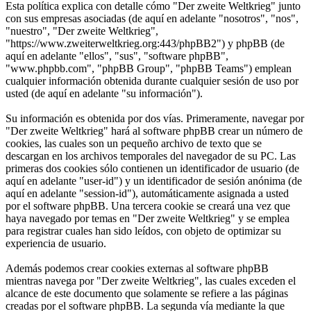
Esta política explica con detalle cómo "Der zweite Weltkrieg" junto
con sus empresas asociadas (de aquí en adelante "nosotros", "nos",
"nuestro", "Der zweite Weltkrieg",
"https://www.zweiterweltkrieg.org:443/phpBB2") y phpBB (de
aquí en adelante "ellos", "sus", "software phpBB",
"www.phpbb.com", "phpBB Group", "phpBB Teams") emplean
cualquier información obtenida durante cualquier sesión de uso por
usted (de aquí en adelante "su información").
Su información es obtenida por dos vías. Primeramente, navegar por
"Der zweite Weltkrieg" hará al software phpBB crear un número de
cookies, las cuales son un pequeño archivo de texto que se
descargan en los archivos temporales del navegador de su PC. Las
primeras dos cookies sólo contienen un identificador de usuario (de
aquí en adelante "user-id") y un identificador de sesión anónima (de
aquí en adelante "session-id"), automáticamente asignada a usted
por el software phpBB. Una tercera cookie se creará una vez que
haya navegado por temas en "Der zweite Weltkrieg" y se emplea
para registrar cuales han sido leídos, con objeto de optimizar su
experiencia de usuario.
Además podemos crear cookies externas al software phpBB
mientras navega por "Der zweite Weltkrieg", las cuales exceden el
alcance de este documento que solamente se refiere a las páginas
creadas por el software phpBB. La segunda vía mediante la que