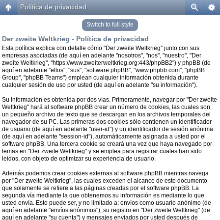
Política de privacidad
Switch to full style
Der zweite Weltkrieg - Política de privacidad
Esta política explica con detalle cómo "Der zweite Weltkrieg" junto con sus
empresas asociadas (de aquí en adelante "nosotros", "nos", "nuestro", "Der
zweite Weltkrieg", "https://www.zweiterweltkrieg.org:443/phpBB2") y phpBB (de
aquí en adelante "ellos", "sus", "software phpBB", "www.phpbb.com", "phpBB
Group", "phpBB Teams") emplean cualquier información obtenida durante
cualquier sesión de uso por usted (de aquí en adelante "su información").
Su información es obtenida por dos vías. Primeramente, navegar por "Der zweite
Weltkrieg" hará al software phpBB crear un número de cookies, las cuales son
un pequeño archivo de texto que se descargan en los archivos temporales del
navegador de su PC. Las primeras dos cookies sólo contienen un identificador
de usuario (de aquí en adelante "user-id") y un identificador de sesión anónima
(de aquí en adelante "session-id"), automáticamente asignada a usted por el
software phpBB. Una tercera cookie se creará una vez que haya navegado por
temas en "Der zweite Weltkrieg" y se emplea para registrar cuales han sido
leídos, con objeto de optimizar su experiencia de usuario.
Además podemos crear cookies externas al software phpBB mientras navega
por "Der zweite Weltkrieg", las cuales exceden el alcance de este documento
que solamente se refiere a las páginas creadas por el software phpBB. La
segunda vía mediante la que obtenemos su información es mediante lo que
usted envía. Esto puede ser, y no limitado a: envíos como usuario anónimo (de
aquí en adelante "envíos anónimos"), su registro en "Der zweite Weltkrieg" (de
aquí en adelante "su cuenta") y mensajes enviados por usted después de