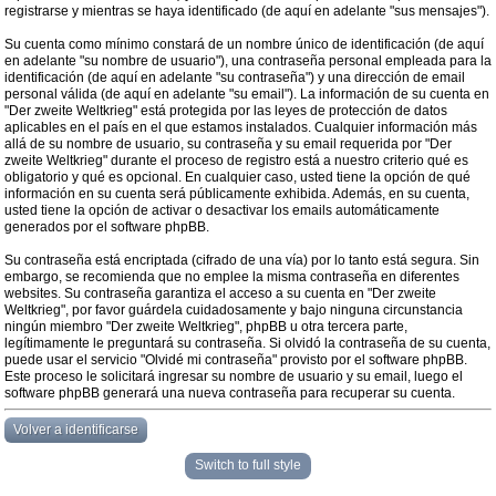
registrarse y mientras se haya identificado (de aquí en adelante "sus mensajes").
Su cuenta como mínimo constará de un nombre único de identificación (de aquí
en adelante "su nombre de usuario"), una contraseña personal empleada para la
identificación (de aquí en adelante "su contraseña") y una dirección de email
personal válida (de aquí en adelante "su email"). La información de su cuenta en
"Der zweite Weltkrieg" está protegida por las leyes de protección de datos
aplicables en el país en el que estamos instalados. Cualquier información más
allá de su nombre de usuario, su contraseña y su email requerida por "Der
zweite Weltkrieg" durante el proceso de registro está a nuestro criterio qué es
obligatorio y qué es opcional. En cualquier caso, usted tiene la opción de qué
información en su cuenta será públicamente exhibida. Además, en su cuenta,
usted tiene la opción de activar o desactivar los emails automáticamente
generados por el software phpBB.
Su contraseña está encriptada (cifrado de una vía) por lo tanto está segura. Sin
embargo, se recomienda que no emplee la misma contraseña en diferentes
websites. Su contraseña garantiza el acceso a su cuenta en "Der zweite
Weltkrieg", por favor guárdela cuidadosamente y bajo ninguna circunstancia
ningún miembro "Der zweite Weltkrieg", phpBB u otra tercera parte,
legítimamente le preguntará su contraseña. Si olvidó la contraseña de su cuenta,
puede usar el servicio "Olvidé mi contraseña" provisto por el software phpBB.
Este proceso le solicitará ingresar su nombre de usuario y su email, luego el
software phpBB generará una nueva contraseña para recuperar su cuenta.
Volver a identificarse
Switch to full style