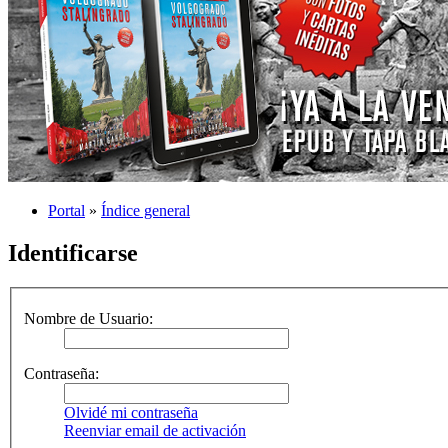
Portal
»
Índice general
Identificarse
Nombre de Usuario:
Contraseña:
Olvidé mi contraseña
Reenviar email de activación