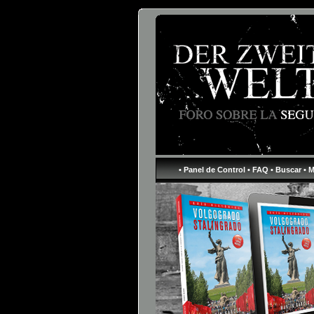
• Panel de Control
• FAQ
• Buscar
• 