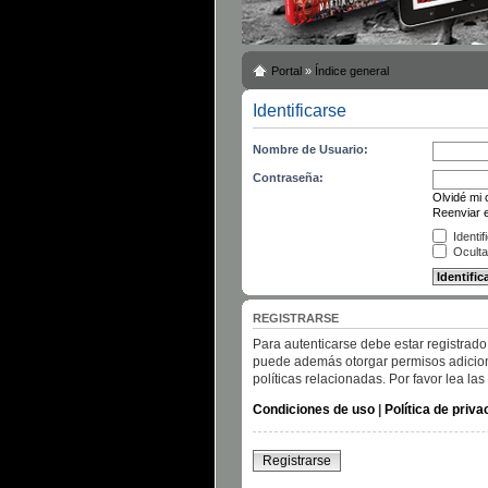
Portal
»
Índice general
Identificarse
Nombre de Usuario:
Contraseña:
Olvidé mi
Reenviar e
Identif
Oculta
REGISTRARSE
Para autenticarse debe estar registrado
puede además otorgar permisos adicional
políticas relacionadas. Por favor lea las
Condiciones de uso
|
Política de priva
Registrarse