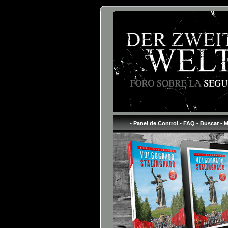
• Panel de Control
• FAQ
• Buscar
• 