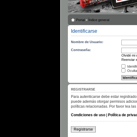
Portal
»
Índice general
Identificarse
Nombre de Usuario:
Contraseña:
Olvidé mi
Reenviar e
Identif
Oculta
REGISTRARSE
Para autenticarse debe estar registrado
puede además otorgar permisos adicional
políticas relacionadas. Por favor lea las
Condiciones de uso
|
Política de priva
Registrarse