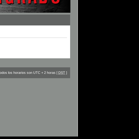
odos los horarios son UTC + 2 horas [
DST
]