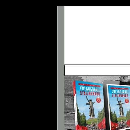
• Panel de Control
• FAQ
• Buscar
• 