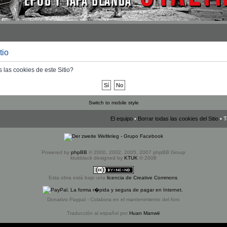
tio
 las cookies de este Sitio?
Switch to mobile style
El equipo
•
Borrar todas las cookies del Sitio
• T
Powered by
phpBB
© 2000, 2002, 2005, 2007 phpBB Group
ktukblack designed by
KTUK
© 2008
Esta obra está bajo una
licencia de Creative Commons
.
Donativo Paypal - Colabora en el mantenimiento del foro
Traducción al español por
Huan Manwë