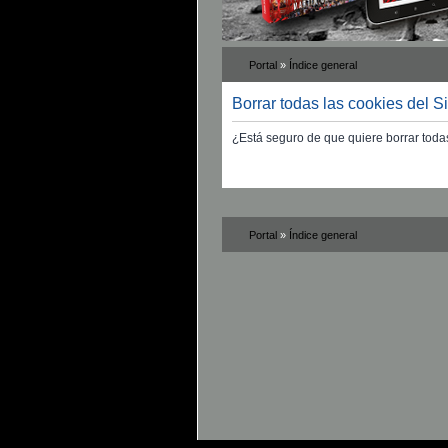
Portal
»
Índice general
Borrar todas las cookies del Si
¿Está seguro de que quiere borrar todas
Portal
»
Índice general