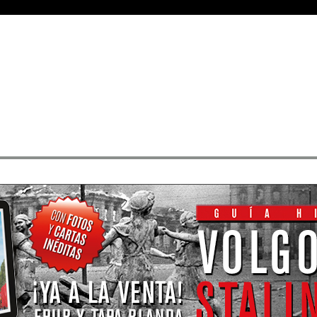
Medallas
• Rangos
• Buscar sus mensajes
• Registrarse
• Identificarse