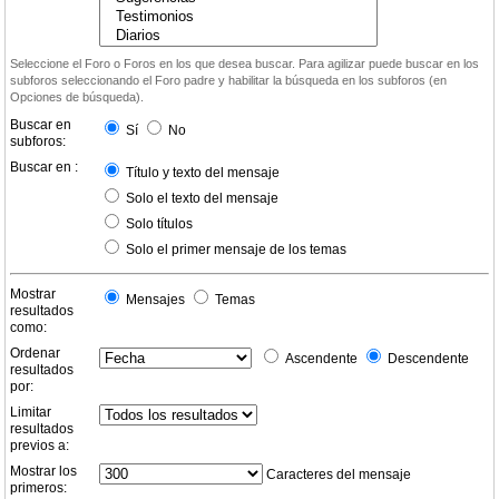
Seleccione el Foro o Foros en los que desea buscar. Para agilizar puede buscar en los
subforos seleccionando el Foro padre y habilitar la búsqueda en los subforos (en
Opciones de búsqueda).
Buscar en
Sí
No
subforos:
Buscar en :
Título y texto del mensaje
Solo el texto del mensaje
Solo títulos
Solo el primer mensaje de los temas
Mostrar
Mensajes
Temas
resultados
como:
Ordenar
Ascendente
Descendente
resultados
por:
Limitar
resultados
previos a:
Mostrar los
Caracteres del mensaje
primeros: